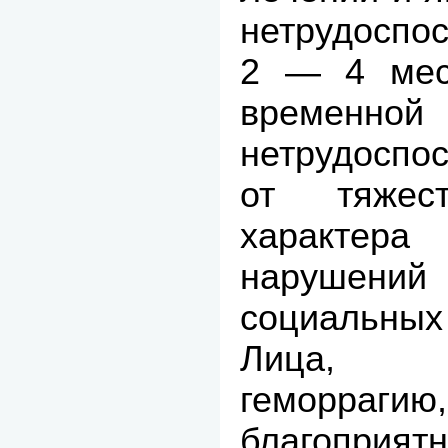
нетрудоспо
2 — 4 мес
временной
нетрудоспо
от тяжест
характера
нарушен
социальных
Лица, 
геморр
благопри