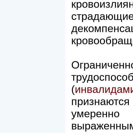
кровои
страдаю
декомпенс
кровообращ
Ограниченн
трудоспосо
(
инвалида
признают
умерен
выраженным