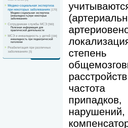
учитываютс
Медико-социальная экспертиза
при некоторых заболеваниях
[170]
Медико-социальная экспертиза
(артериальн
(инвалидность)при некоторых
заболеваниях
Сотрудникам службы МСЭ
[560]
артериов
Полезная информация для
практической деятельности
МСЭ и инвалидность у детей
[194]
локализац
инвалидность при педиатрической
патологии
Реабилитация при различных
степень 
заболеваниях
[5]
общемозго
расстрой
частота 
припадко
нарушени
компенсато