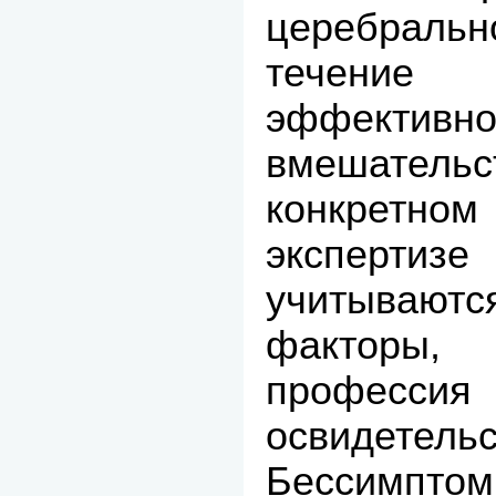
церебральн
течение 
эффективно
вмешательс
конкретн
экспертизе
учитываю
факторы,
профессия 
освидетельс
Бессимпт