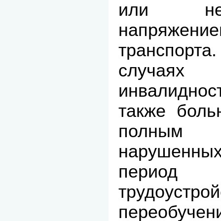
или нерв
напряжен
транспор
случаях
инвалиднос
также боль
полным в
нарушенны
период р
трудоуст
переобучен