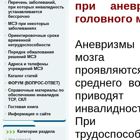
при анев
Перечень заболеваний,
при которых инвалидность
устанавливается
головного 
бессрочно
МСЭ при некоторых
заболеваниях
Ориентировочные сроки
временной
Аневризмы 
нетрудоспособности
Порядок обжалования
мозга 
решений МСЭ
Адреса и телефоны
проявляются
учреждений МСЭ
Каталог статей
среднего в
ФОРУМ (ВОПРОС-ОТВЕТ)
Справочные материалы по
приводя
обеспечению инвалидов
ТСР, СКЛ
инвалидност
Гостевая книга
Информация о сайте
При э
трудоспосо
Категории раздела
Мои статьи
[3]