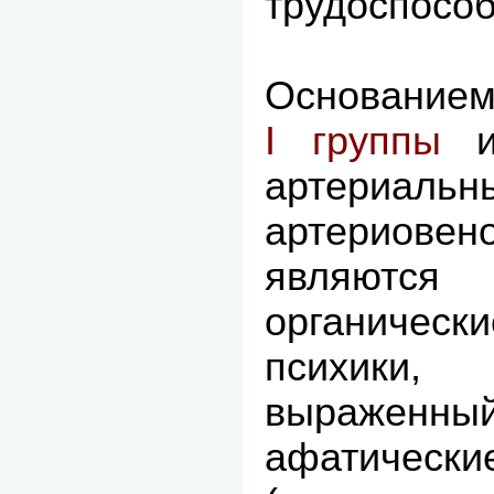
трудоспособ
Основанием
I группы
ин
артери
артериовен
являют
органиче
психики,
выраженн
афатическ