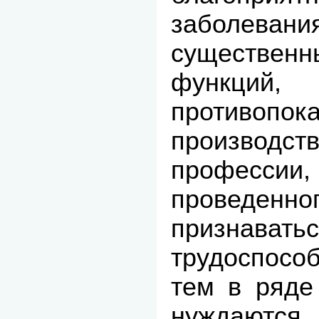
заболеван
существе
функци
противопок
производст
профес
проведенно
признавать
трудоспосо
тем в ряде
нуждаютс