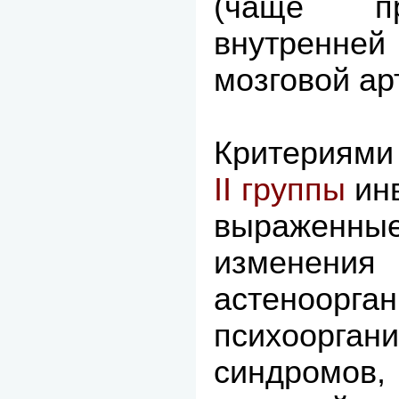
(чаще пр
внутренней
мозговой ар
Критериями
II группы
инв
выраженны
изменения 
астеноорг
психооргани
синдромов