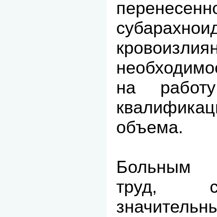
перенесенн
субарахнои
кровои
необходимо
на работ
квалификац
объема.
Больным 
труд, с
значитель