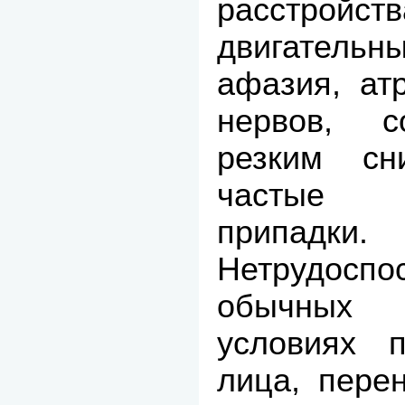
расстройс
двигател
афазия, ат
нервов, с
резким сн
частые э
припадки.
Нетрудо
обычных п
условиях п
лица, пере