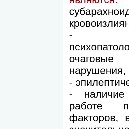
субарахнои
кровоизлиян
- вы
психопат
очаговые 
нарушения,
- эпилептич
- наличие
работе пр
факторов, 