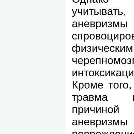
учитыват
аневризм
спровоцир
физически
черепномо
интоксикаци
Кроме того,
травма м
причиной
аневризм
повреждени