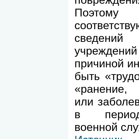
Поэтому
соответств
сведений 
учреждений
причиной и
быть «труд
«ранение, 
или заболе
в период
военной сл