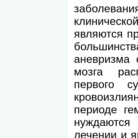
заболева
клиническ
являются пр
большин
аневризма 
мозга рас
первого су
кровоизли
периоде ге
нуждаются
лечении и 