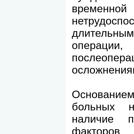
временной
нетрудоспос
длительн
операции,
послеопера
осложнения
Основанием
больных 
наличие пр
факторо