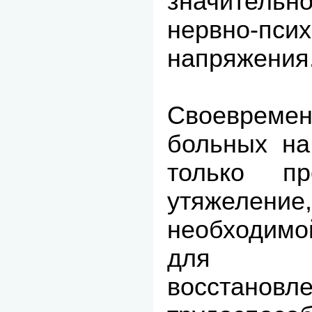
значительн
нервно-псих
напряжения
Своеврем
больных на
только пр
утяжеление,
необходим
для по
восстановл