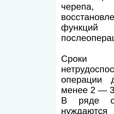
черепа
восстановл
фун
послеопера
Сроки 
нетрудосп
операции 
менее 2 — 3
В ряде с
нуждаютс