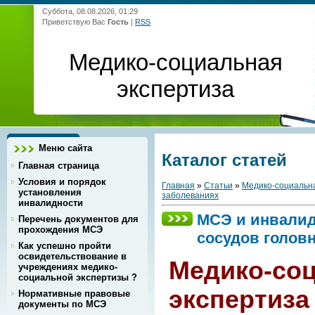
Суббота, 08.08.2026, 01:29
Приветствую Вас
Гость
|
RSS
Медико-социальная
экспертиза
Меню сайта
Каталог статей
Главная страница
Условия и порядок
Главная
»
Статьи
»
Медико-социальна
установления
заболеваниях
инвалидности
МСЭ и инвалид
Перечень документов для
прохождения МСЭ
сосудов головн
Как успешно пройти
освидетельствование в
Медико-со
учреждениях медико-
социальной экспертизы ?
экспертиза
Нормативные правовые
документы по МСЭ