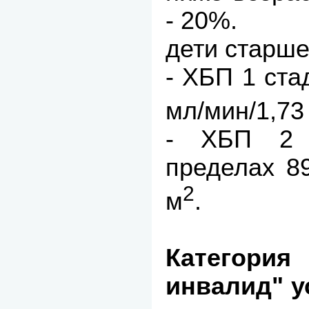
- 20%.
дети старше
- ХБП 1 ста
мл/мин/1,73
- ХБП 2 
пределах 89
2
м
.
Категор
инвалид" у