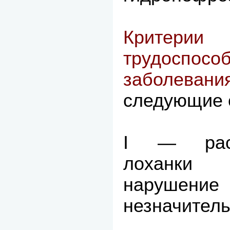
Критери
трудоспос
заболев
следующие 
I — расш
лоханки (
нарушение
незначитель