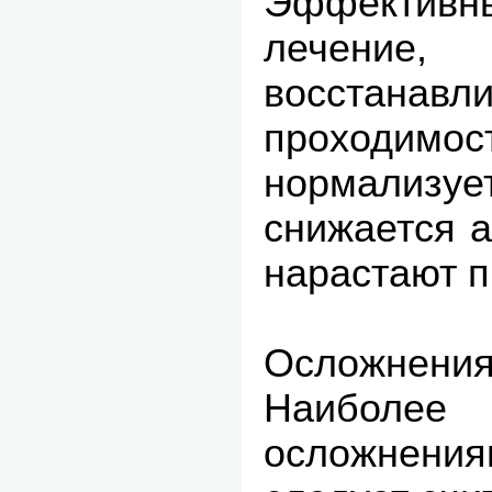
Эффектив
лечение,
восстанавл
проходимос
нормализуе
снижается а
нарастают 
Осложнения
Наибол
осложнения