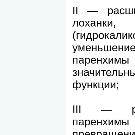
II — расш
лоханки
(гидро
уменьше
паренх
значитель
функции;
III — ре
паренх
превра