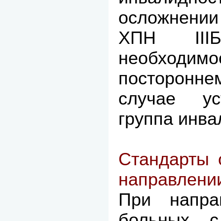
осложнени
ХПН III
необходимо
посторонне
случае ус
группа инва
Стандарты 
направлени
При напр
больных с