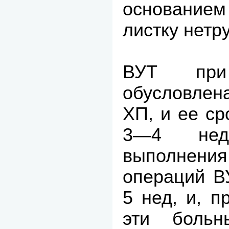
основанием
листку нетр
ВУТ при 
обусловле
ХП, и ее с
3—4 нед
выполнени
операций В
5 нед, и, п
эти больн