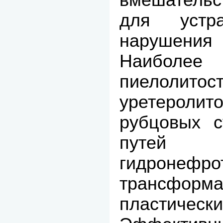
для устр
нарушени
Наиболее
пиелоли
уретерол
рубцовых с
путей 
гидронефро
трансформ
пластиче