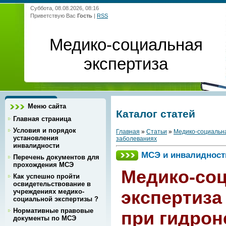
Суббота, 08.08.2026, 08:16
Приветствую Вас
Гость
|
RSS
Медико-социальная
экспертиза
Меню сайта
Каталог статей
Главная страница
Условия и порядок
Главная
»
Статьи
»
Медико-социальна
установления
заболеваниях
инвалидности
МСЭ и инвалидност
Перечень документов для
прохождения МСЭ
Медико-со
Как успешно пройти
освидетельствование в
экспертиза
учреждениях медико-
социальной экспертизы ?
Нормативные правовые
при гидро
документы по МСЭ