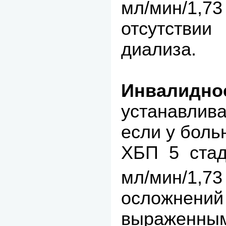
мл/мин/1
отсутств
диализа.
Инвалидно
устанавлив
если у боль
ХБП 5 стад
мл/мин/1,7
осложнений
выраженны