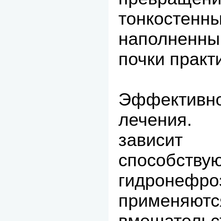
тонкост
наполненны
почки практи
Эффективно
лечения.
зависит
способств
гидронефр
применяют
вмешательс