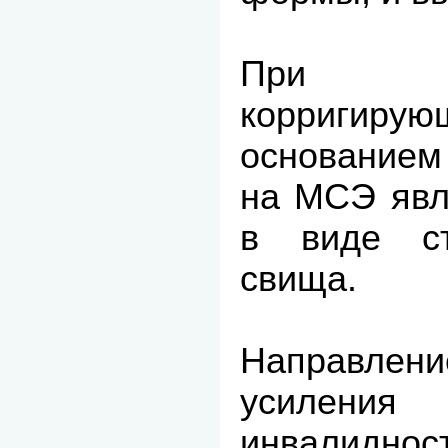
При п
корригир
основанием
на МСЭ явл
в виде ст
свища.
Направле
усилен
инвалиднос