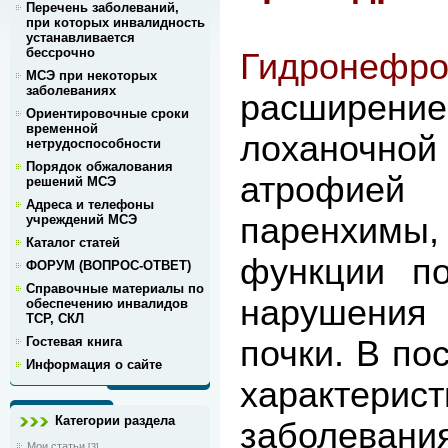
Перечень заболеваний,
при которых инвалидность
устанавливается
бессрочно
Гидронефр
МСЭ при некоторых
заболеваниях
расширен
Ориентировочные сроки
временной
лоханоч
нетрудоспособности
Порядок обжалования
атрофи
решений МСЭ
Адреса и телефоны
паренхим
учреждений МСЭ
Каталог статей
функции по
ФОРУМ (ВОПРОС-ОТВЕТ)
Справочные материалы по
нарушения
обеспечению инвалидов
ТСР, СКЛ
почки. В по
Гостевая книга
Информация о сайте
характер
Категории раздела
заболеван
Мои статьи
[3]