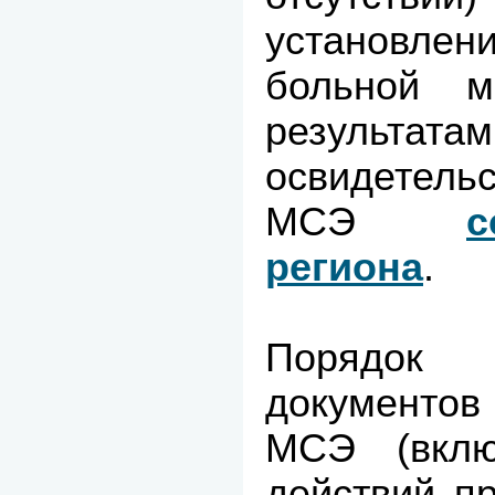
установлен
больной м
результ
освидетель
МСЭ
с
региона
.
Порядок
документов
МСЭ (вклю
действий п