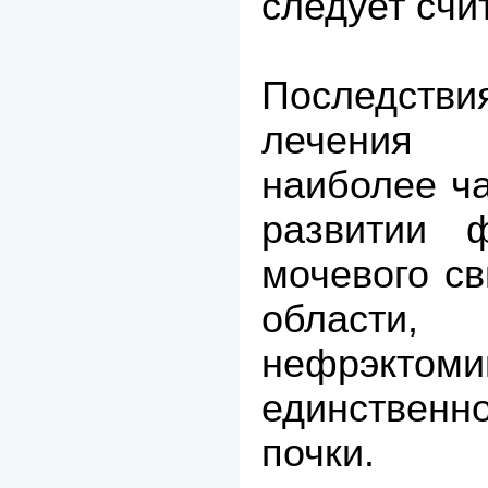
следует счи
Последств
лечения 
наиболее ч
развитии ф
мочевого с
области
нефрэк
единствен
почки.