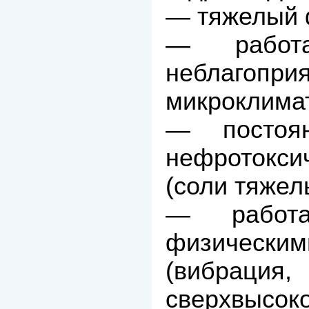
— тяжелый 
— работ
неблагоприя
микроклима
— постоя
нефроток
(соли тяжел
— работ
физическ
(вибрация,
сверхвыс