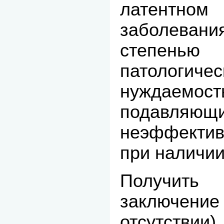
латент
заболева
степень
патологиче
нуждаемост
подавляю
неэффекти
при наличии
Получить
заключение
отсутствии