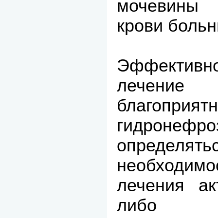
мочевины 
крови больн
Эффективно
лечение
благоприят
гидроне
определя
необходим
лечения а
либо не