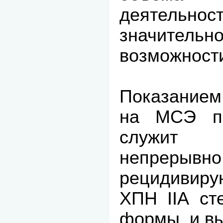
деятел
значитель
возможности
Показанием
на МСЭ пр
служит в
непрерывно
рецидиви
ХПН IIА ст
формы, и в