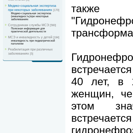
такж
Медико-социальная экспертиза
при некоторых заболеваниях
[170]
Медико-социальная экспертиза
"Гидронефр
(инвалидность)при некоторых
заболеваниях
Сотрудникам службы МСЭ
[560]
трансформа
Полезная информация для
практической деятельности
МСЭ и инвалидность у детей
[194]
инвалидность при педиатрической
патологии
Реабилитация при различных
Гидронефро
заболеваниях
[5]
встречаетс
40 лет, в 
женщин, че
этом зна
встречаетс
гидронефро