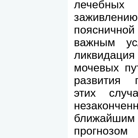
лечебных 
заживлению
поясничной 
важным ус
ликвидаци
мочевых пут
развития 
этих случ
незаконче
ближайшим
прогноз