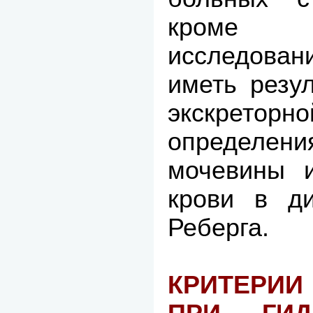
кроме о
исследова
иметь резу
экскретор
определе
мочевины и
крови в д
Реберга.
КРИТЕРИИ