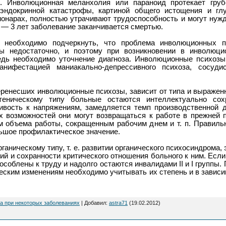
о. Инволюционная меланхолия или параноид протекает груб
эндокринной катастрофы, картиной общего истощения и гл
ионарах, полностью утрачивают трудоспособность и могут нужд
2 — 3 лет заболевание заканчивается смертью.
 необходимо подчеркнуть, что проблема инволюционных п
ы недостаточно, и поэтому при возникновении в инволюци
едь необходимо уточнение диагноза. Инволюционные психоз
нифестацией маниакально-депрессивного психоза, сосуди
еренесших инволюционные психозы, зависит от типа и выраженн
теническому типу больные остаются интеллектуально со
ивость к напряжениям, замедляется темп производственной 
х возможностей они могут возвращаться к работе в прежней 
 объема работы, сокращенным рабочим днем и т. п. Правиль
ьшое профилактическое значение.
ганическому типу, т. е. развитии органического психосиндрома, 
ий и сохранности критического отношения больного к ним. Если
соблены к труду и надолго остаются инвалидами II и I группы.
еским изменениям необходимо учитывать их степень и в зависи
а при некоторых заболеваниях
|
Добавил
:
astra71
(19.02.2012)