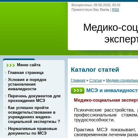
Воскресенье, 09.08.2026, 00:41
Приветствую Вас
Гость
|
RSS
Медико-со
экспер
Меню сайта
Каталог статей
Главная страница
Условия и порядок
Главная
»
Статьи
»
Медико-социальна
установления
инвалидности
МСЭ и инвалидност
Перечень документов для
Медико-социальная экспер
прохождения МСЭ
Как успешно пройти
Психические расстройства,
освидетельствование в
профессиональным стаже
учреждениях медико-
трудоспособности.
социальной экспертизы ?
Нормативные правовые
Практика МСЭ показывает,
документы по МСЭ
своевременном лечении разви