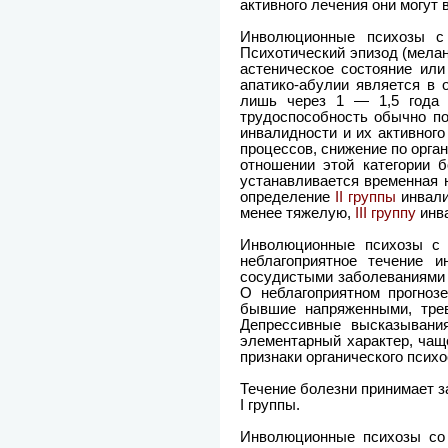
активного лечения они могут 
Инволюционные психозы с 
Психотический эпизод (мелан
астеническое состояние или
апатико-абулии является в 
лишь через 1 — 1,5 года п
трудоспособность обычно п
инвалидности и их активног
процессов, снижение по орга
отношении этой категории 
устанавливается временная 
определение
II группы
инвали
менее тяжелую,
III группу
инв
Инволюционные психозы с д
неблагоприятное течение 
сосудистыми заболеваниями 
О неблагоприятном прогнозе
бывшие напряженными, трев
Депрессивные высказывани
элементарный характер, чащ
признаки органического псих
Течение болезни принимает з
I группы.
Инволюционные психозы со 