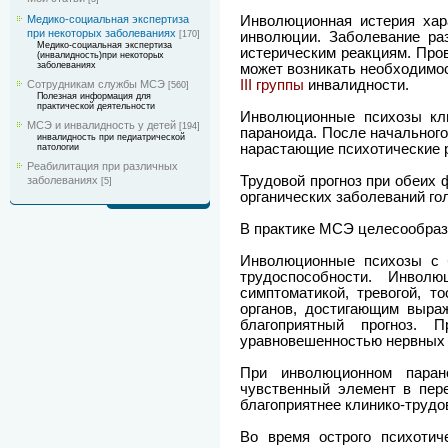
Инволюционная истерия хар
Медико-социальная экспертиза
при некоторых заболеваниях
инволюции. Заболевание ра
[170]
Медико-социальная экспертиза
истерическим реакциям. Про
(инвалидность)при некоторых
заболеваниях
может возникать необходимо
III группы
инвалидности.
Сотрудникам службы МСЭ
[560]
Полезная информация для
практической деятельности
Инволюционные психозы кл
МСЭ и инвалидность у детей
[194]
параноида. После начального
инвалидность при педиатрической
нарастающие психотические р
патологии
Реабилитация при различных
Трудовой прогноз при обеих
заболеваниях
[5]
органических заболеваний гол
В практике МСЭ целесообраз
Инволюционные психозы с 
трудоспособности. Инвол
симптоматикой, тревогой, т
органов, достигающим выра
благоприятный прогноз. 
уравновешенностью нервных 
При инволюционном парано
чувственный элемент в пер
благоприятнее клинико-трудов
Во время острого психотич