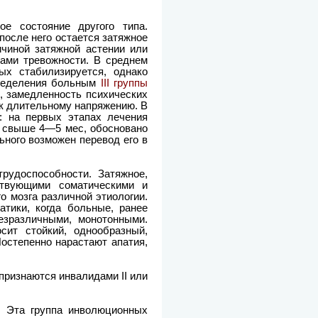
е состояние другого типа.
после него остается затяжное
ичиной затяжной астении или
тами тревожности. В среднем
ых стабилизируется, однако
пределения больным
III группы
, замедленность психических
 к длительному напряжению. В
: на первых этапах лечения
я свыше 4—5 мес, обосновано
ьного возможен перевод его в
рудоспособности. Затяжное,
ствующими соматическими и
 мозга различной этиологии.
тики, когда больные, ранее
езразличными, монотонными.
ит стойкий, однообразный,
остепенно нарастают апатия,
признаются инвалидами II или
. Эта группа инволюционных