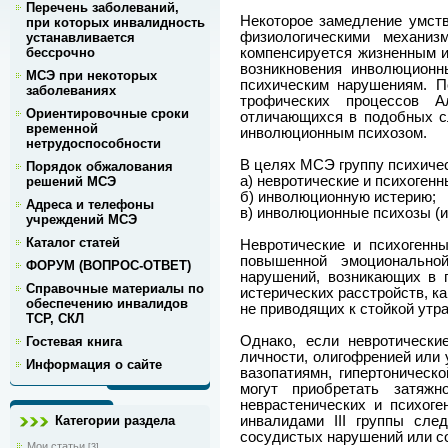
Перечень заболеваний,
Некоторое замедление умств
при которых инвалидность
физиологическими механиз
устанавливается
компенсируется жизненным и
бессрочно
возникновения инволюционн
МСЭ при некоторых
психическим нарушениям. П
заболеваниях
трофических процессов А
Ориентировочные сроки
отличающихся в подобных с
временной
инволюционным психозом.
нетрудоспособности
В целях МСЭ группу психиче
Порядок обжалования
а) невротические и психогенн
решений МСЭ
б) инволюционную истерию;
Адреса и телефоны
в) инволюционные психозы (
учреждений МСЭ
Каталог статей
Невротические и психогенны
повышенной эмоциональной
ФОРУМ (ВОПРОС-ОТВЕТ)
нарушений, возникающих в п
Справочные материалы по
истерических расстройств, к
обеспечению инвалидов
не приводящих к стойкой утр
ТСР, СКЛ
Однако, если невротически
Гостевая книга
личности, олигофренией или 
Информация о сайте
вазопатиямн, гипертоническ
могут приобретать затяж
неврастенических и психог
инвалидами III группы сл
Категории раздела
сосудистых нарушений или с
Мои статьи
[3]