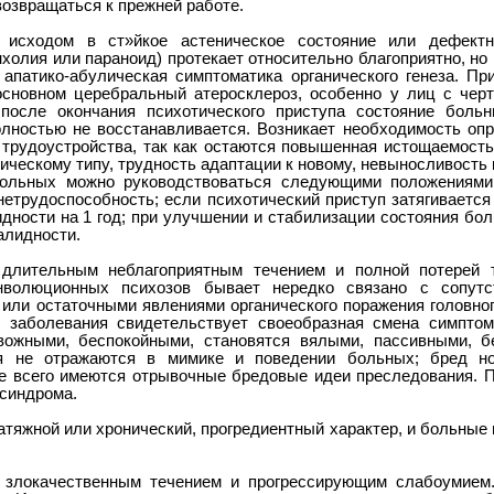
возвращаться к прежней работе.
исходом в ст»йкое астеническое состояние или дефектно
холия или параноид) протекает относительно благоприятно, но 
 апатико-абулическая симптоматика органического генеза. Пр
основном церебральный атеросклероз, особенно у лиц с чер
осле окончания психотического приступа состояние больн
олностью не восстанавливается. Возникает необходимость о
о трудоустройства, так как остаются повышенная истощаемость
ническому типу, трудность адаптации к новому, невыносливость
больных можно руководствоваться следующими положениями
нетрудоспособность; если психотический приступ затягиваетс
дности на 1 год; при улучшении и стабилизации состояния бол
алидности.
лительным неблагоприятным течением и полной потерей т
инволюционных психозов бывает нередко связано с сопут
или остаточными явлениями органического поражения головного
 заболевания свидетельствует своеобразная смена симптома
ожными, беспокойными, становятся вялыми, пассивными, б
я не отражаются в мимике и поведении больных; бред нос
е всего имеются отрывочные бредовые идеи преследования. П
осиндрома.
атяжной или хронический, прогредиентный характер, и больные 
злокачественным течением и прогрессирующим слабоумием