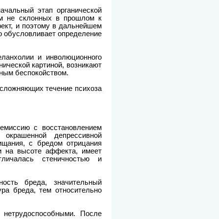
ачальный этап органической
ем не склонных в прошлом к
ект, и поэтому в дальнейшем
о обусловливает определение
ланхолии и инволюционного
нической картиной, возникают
ьным беспокойством.
осложняющих течение психоза
емиссию с восстановлением
 окрашенной депрессивной
ищания, с бредом отрицания
и на высоте аффекта, имеет
тличалась стеничностью и
ность бреда, значительный
ра бреда, тем относительно
о нетрудоспособными. После