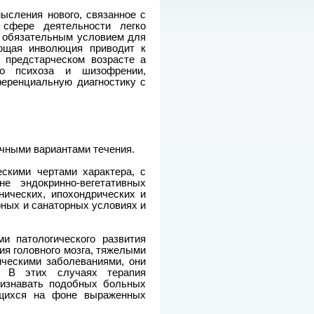
ысления нового, связанное с
 сфере деятельности легко
 обязательным условием для
ающая инволюция приводит к
 предстарческом возрасте а
го психоза и шизофрении,
еренциальную диагностику с
чными вариантами течения.
скими чертами характера, с
е эндокринно-вегетативных
ических, ипохондрических и
рных и санаторных условиях и
и патологического развития
ия головного мозга, тяжелыми
ическими заболеваниями, они
. В этих случаях терапия
ризнавать подобных больных
ющихся на фоне выраженных