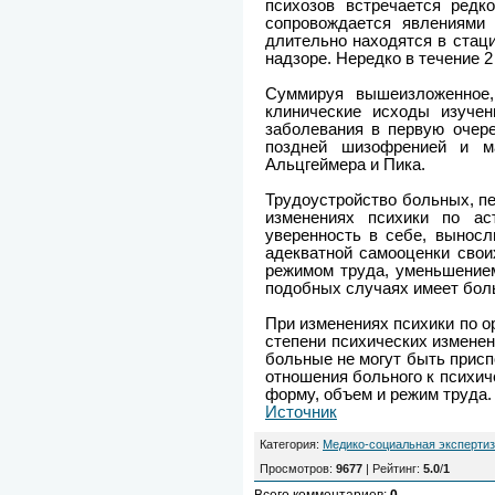
психозов встречается редк
сопровождается явлениями 
длительно находятся в стац
надзоре. Нередко в течение 
Суммируя вышеизложенное,
клинические исходы изучен
заболевания в первую очер
поздней шизофренией и ма
Альцгеймера и Пика.
Трудоустройство больных, п
изменениях психики по ас
уверенность в себе, выносл
адекватной самооценки свои
режимом труда, уменьшением
подобных случаях имеет бол
При изменениях психики по ор
степени психических изменен
больные не могут быть приспо
отношения больного к психич
форму, объем и режим труда.
Источник
Категория
:
Медико-социальная экспертиз
Просмотров
:
9677
|
Рейтинг
:
5.0
/
1
Всего комментариев
:
0