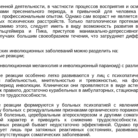
енной деятельности, в частности процессов восприятия и осм
мами пресенильного периода, в привычной для человека
 профессиональным опытом. Однако сам возраст не является
ых психических расстройств. Только патологически протек
омимо этого, следует иметь в виду возможность развития в
льцгеймера и Пика, приступов маниакально-депрессивно
лучаях большим своеобразием течения, что затрудняет дифф
ских инволюционных заболеваний можно разделить на:
ые реакции;
инволюционная меланхолия и инволюционный параноид) с разли
е реакции особенно легко развиваются у лиц с психопатиче
 лабильностью, мнительностью и тревожностью, на фон
ериод инволюции. Клинически они проявляются в виде астен
ак правило, достаточно курабельных в амбулаторных, стациона
ате трудоспособности.
е реакции формируются у больных психопатией с явлениям
у больных с резидуалъными признаками органического поражен
ой болезнью, церебральным атеросклерозом и другими сомат
ной характер и приводить к снижению трудоспособности
енных реакций бывает недостаточно эффективной. Однако п
едует лишь при затяжных реактивных состояниях, развива
опутствующих соматических заболеваний.