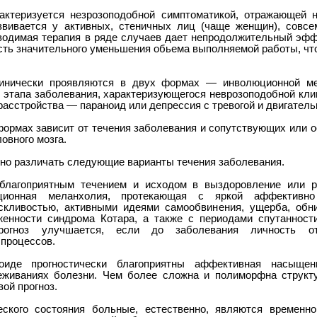
актеризуется незрозоподобной симптоматикой, отражающей н
звивается у активных, стеничных лиц (чаще женщин), совс
водимая терапия в ряде случаев дает непродолжительный эфф
сть значительного уменьшения обьема выполняемой работы, чт
инически проявляются в двух формах — инволюционной ме
 этапа заболевания, характеризующегося неврозоподобной кли
асстройства — параноид или депрессия с тревогой и двигател
 формах зависит от течения заболевания и сопутствующих или 
овного мозга.
но различать следующие варианты течения заболевания.
благоприятным течением и исходом в выздоровление или р
юционная меланхолия, протекающая с яркой аффективно
оскливостью, активными идеями самообвинения, ущерба, обн
женности синдрома Котара, а также с периодами спутанност
Прогноз улучшается, если до заболевания личность о
процессов.
иде прогностически благоприятны аффективная насыщен
еживаниях болезни. Чем более сложна и полиморфна структу
ой прогноз.
еского состояния больные, естественно, являются временн