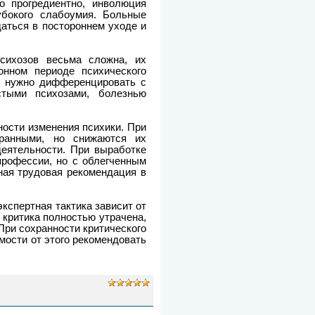
о прогредиентно, инволюция
убокого слабоумия. Больные
аться в постороннем уходе и
сихозов весьма сложна, их
онном периоде психического
ы нужно дифференцировать с
стыми психозами, болезнью
ости изменения психики. При
хранными, но снижаются их
деятельности. При выработке
профессии, но с облегченным
ная трудовая рекомендация в
экспертная тактика зависит от
 критика полностью утрачена,
 При сохранности критического
мости от этого рекомендовать