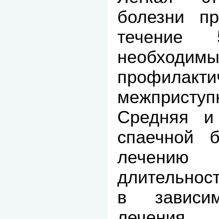
болезни п
течение
необход
профилакти
межприступ
Средняя и
спаечной б
лечению 
длительност
в зависи
лечения (