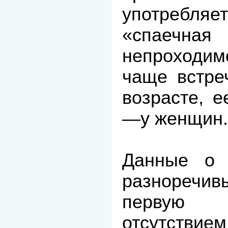
употребл
«спаечн
непроходи
чаще встре
возрасте, 
—у женщин.
Данные о т
разноречивы
первую
отсутствие