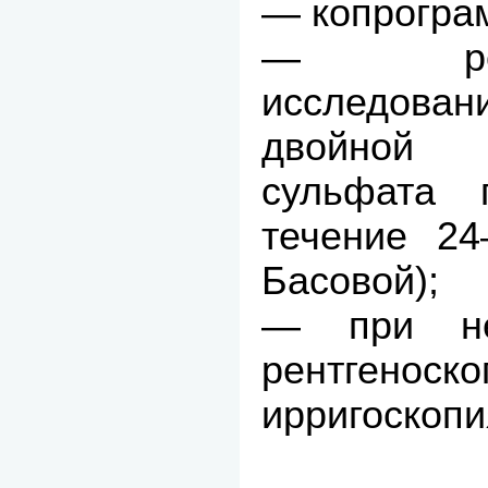
— копрогра
— рентге
исследов
двойной 
сульфата 
течение 24
Басовой);
— при не
рентгенос
ирригоскопи