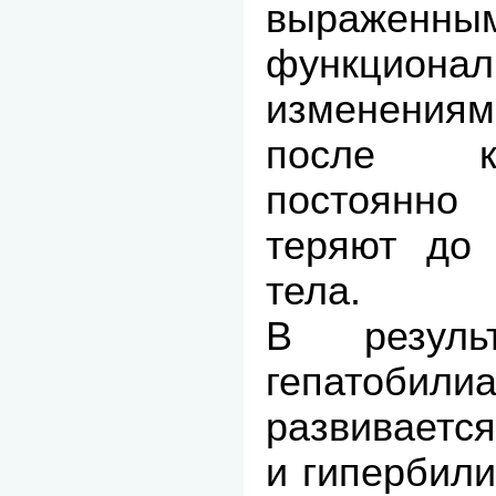
выраженны
функциона
изменениям
после к
постоянно
теряют до
тела.
В резуль
гепатобил
развиваетс
и гипербил