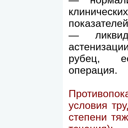
клинически
показателей
— ликвид
астениза
рубец, е
операция.
Противопо
условия тру
степени тяж