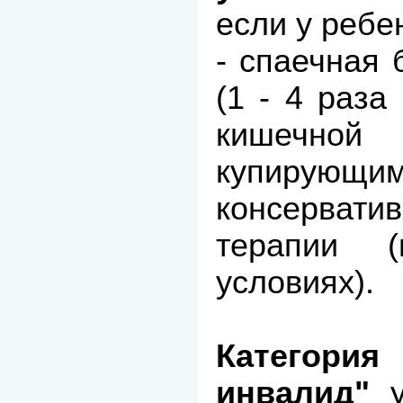
если у ребе
- спаечная 
(1 - 4 раза
кишечной 
купирующи
консерват
терапии (
условиях).
Категор
инвалид"
у