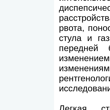
диспепсиче
расстройс
рвота, поно
стула и га
передней 
изменением
измене
рентгенолог
исследован
Легкая ст