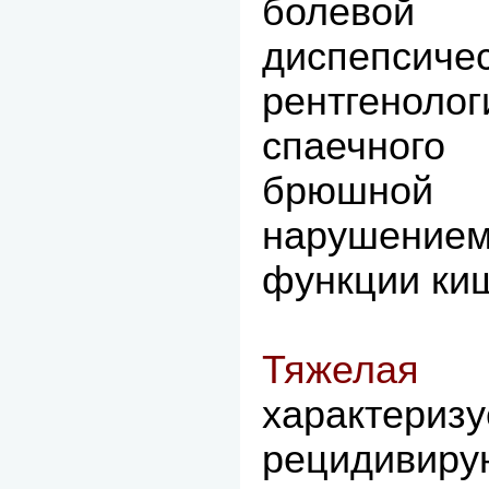
болево
диспепсичес
рентгеноло
спаечног
брюшно
нарушен
функции ки
Тяжела
характериз
рецидивиру