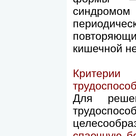
синдромо
периодичес
повторяющи
кишечной н
Критери
трудоспособ
Для реше
трудоспосо
целесообр
спаечную б