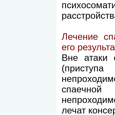
психосомат
расстройств
Лечение сп
его результа
Вне атаки 
(присту
непроход
спаечной
непроход
лечат консе