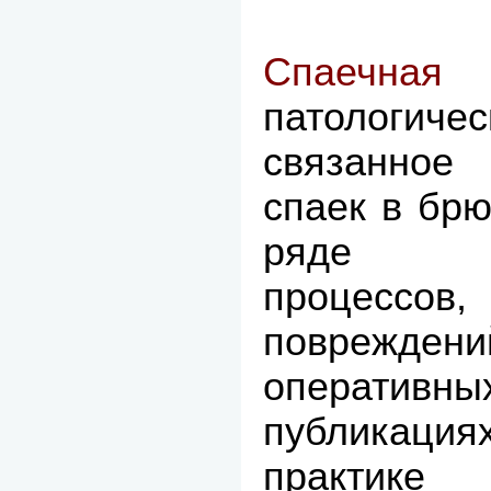
Спаечная
патологиче
связанное
спаек в бр
ряде па
процесс
повреж
оперативны
публикация
практике