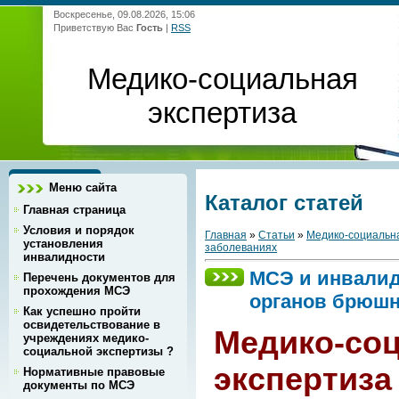
Воскресенье, 09.08.2026, 15:06
Приветствую Вас
Гость
|
RSS
Медико-социальная
экспертиза
Меню сайта
Каталог статей
Главная страница
Условия и порядок
Главная
»
Статьи
»
Медико-социальна
установления
заболеваниях
инвалидности
МСЭ и инвалид
Перечень документов для
прохождения МСЭ
органов брюшн
Как успешно пройти
освидетельствование в
Медико-со
учреждениях медико-
социальной экспертизы ?
экспертиза
Нормативные правовые
документы по МСЭ