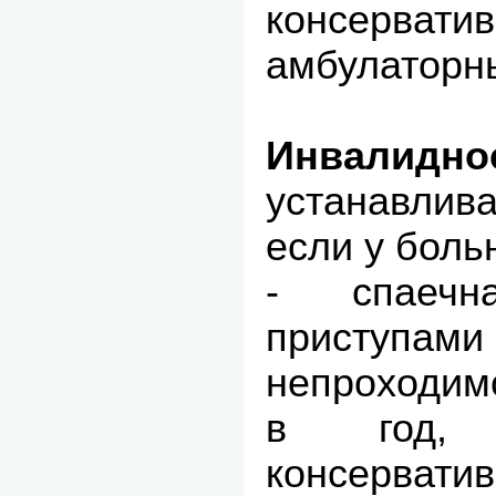
консер
амбулаторны
Инвалидно
устанавлив
если у боль
- спаечн
приступ
непроходимо
в год, к
консерват