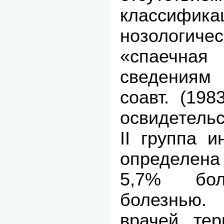
класси
нозологи
«спаечна
сведениям
соавт. (198
освидетель
II группа 
определена 
5,7% бол
болезнью.
врачей тер