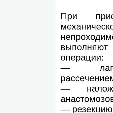
При прис
механическ
непроход
выполня
операции:
— лапа
рассечением
— наложе
анастомозов
— резекцию 