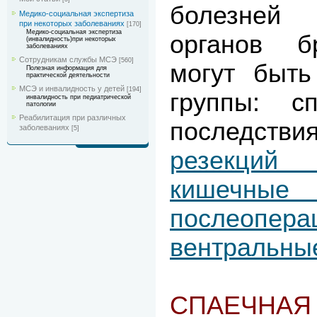
болезней
Медико-социальная экспертиза
при некоторых заболеваниях
[170]
Медико-социальная экспертиза
органов б
(инвалидность)при некоторых
заболеваниях
Сотрудникам службы МСЭ
[560]
могут быть
Полезная информация для
практической деятельности
МСЭ и инвалидность у детей
[194]
группы: сп
инвалидность при педиатрической
патологии
Реабилитация при различных
послед
заболеваниях
[5]
резекци
кишеч
послеопера
вентральны
СПАЕЧНАЯ