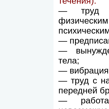
течения):
— труд 
физическ
психически
— предписа
— вынужде
тела;
— вибрация
— труд с н
передней б
— работа