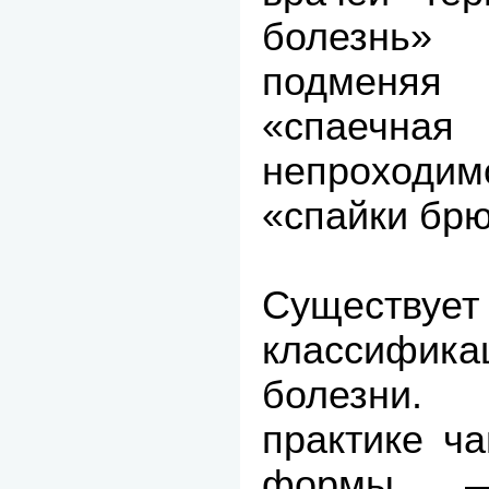
болезнь» 
подменяя
«спаечн
непроходи
«спайки бр
Существу
классифи
болезни.
практике ч
формы 