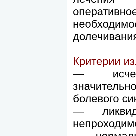
операт
необходимо
долечивани
Критерии из
— исчез
значитель
болевого си
— ликвид
непроходим
— нормали