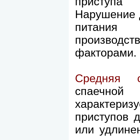
приступа
Нарушение 
питани
производст
факторами.
Средняя с
спаечн
характериз
приступов 
или удлине