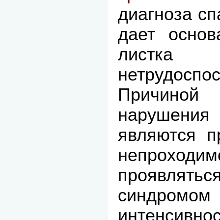
диагноза сп
дает основ
листка
нетрудоспос
Причино
нарушения 
являются п
непроходим
проявля
синдро
интенсивнос