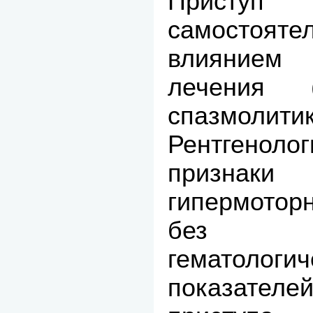
Приступ
самостоя
влиянием 
лечения (
спазмоли
Рентген
признак
гипермото
без и
гематологи
показате