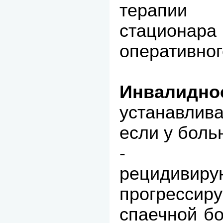
терапии
стационар
оперативног
Инвалидно
устанавлив
если у боль
- не
рецидивир
прогресси
спаечной б