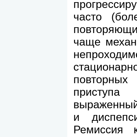
прогрессир
часто (бол
повторяющи
чаще механ
непроходим
стационар
повторных
приступ
выраженный
и диспепси
Ремиссия к