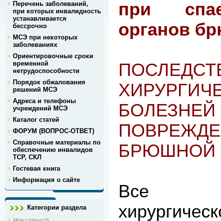
при спае
Перечень заболеваний,
при которых инвалидность
устанавливается
органов б
бессрочно
МСЭ при некоторых
заболеваниях
Ориентировочные сроки
временной
ПОСЛЕДСТ
нетрудоспособности
Порядок обжалования
ХИРУРГИЧ
решений МСЭ
Адреса и телефоны
БОЛЕ
учреждений МСЭ
Каталог статей
ПОВРЕЖД
ФОРУМ (ВОПРОС-ОТВЕТ)
Справочные материалы по
БРЮШНОЙ 
обеспечению инвалидов
ТСР, СКЛ
Гостевая книга
Информация о сайте
Все по
хирургич
Категории раздела
Мои статьи
[3]