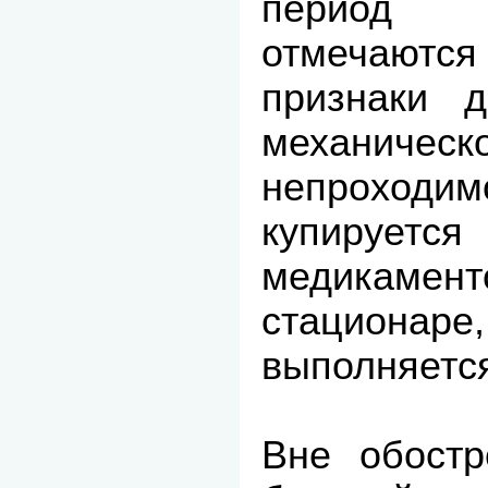
период
отмечают
признаки д
механиче
непроходи
купиру
медикаме
стацион
выполняетс
Вне обостр