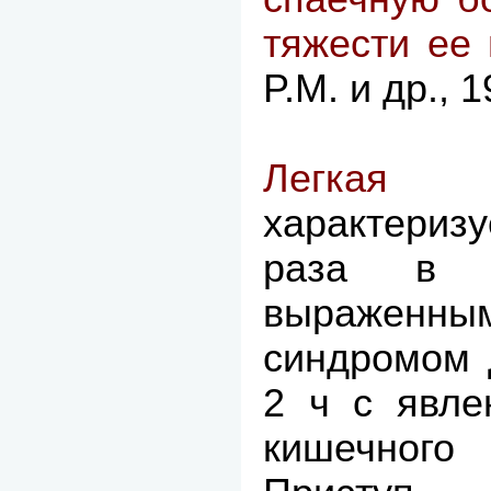
тяжести ее
P.M. и др., 1
Легк
характериз
раза в г
выражен
синдромом 
2 ч с явле
кишечног