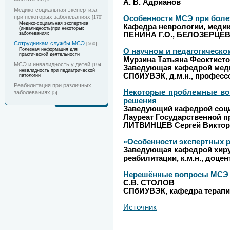
А. В. Адрианов
Медико-социальная экспертиза
при некоторых заболеваниях
Особенности МСЭ при боле
[170]
Медико-социальная экспертиза
Кафедра неврологии, медик
(инвалидность)при некоторых
ПЕНИНА Г.О., БЕЛОЗЕРЦЕВ
заболеваниях
Сотрудникам службы МСЭ
[560]
Полезная информация для
О научном и педагогическо
практической деятельности
Мурзина Татьяна Феоктист
МСЭ и инвалидность у детей
[194]
Заведующая кафедрой меди
инвалидность при педиатрической
СПбИУВЭК, д.м.н., професс
патологии
Реабилитация при различных
Некоторые проблемные воп
заболеваниях
[5]
решения
Заведующий кафедрой соци
Лауреат Государственной п
ЛИТВИНЦЕВ Сергей Виктор
«Особенности экспертных р
Заведующая кафедрой хиру
реабилитации, к.м.н., доц
Нерешённые вопросы МСЭ п
С.В. СТОЛОВ
СПбИУВЭК, кафедра терапи
Источник