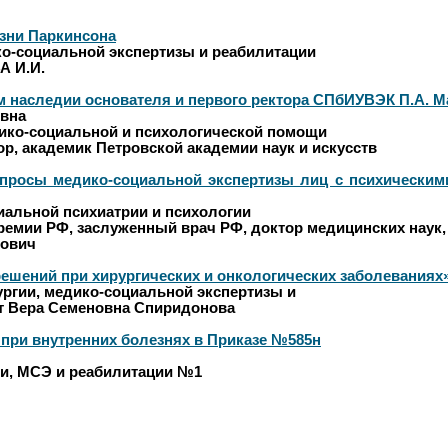
зни Паркинсона
о-социальной экспертизы и реабилитации
А И.И.
м наследии основателя и первого ректора СПбИУВЭК П.А. М
овна
ко-социальной и психологической помощи
ор, академик Петровской академии наук и искусств
росы медико-социальной экспертизы лиц с психическими
альной психиатрии и психологии
ремии РФ, заслуженный врач РФ, доктор медицинских наук
ович
ешений при хирургических и онкологических заболеваниях
ргии, медико-социальной экспертизы и
ент Вера Семеновна Спиридонова
ри внутренних болезнях в Приказе №585н
и, МСЭ и реабилитации №1