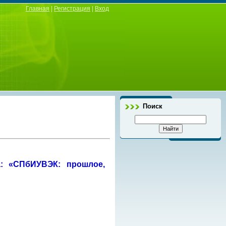
Главная
|
Регистрация
|
Вход
Поиск
а: «СПбИУВЭК: прошлое,