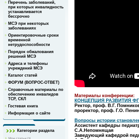
Перечень заболеваний,
при которых инвалидность
устанавливается
бессрочно
МСЭ при некоторых
заболеваниях
Ориентировочные сроки
временной
нетрудоспособности
Порядок обжалования
решений МСЭ
Адреса и телефоны
учреждений МСЭ
Каталог статей
ФОРУМ (ВОПРОС-ОТВЕТ)
Справочные материалы по
обеспечению инвалидов
Материалы конференции:
ТСР, СКЛ
КОНЦЕПЦИЯ РАЗВИТИЯ ФГ
Ректор, проф. В.Г. Помнико
Гостевая книга
проректор, проф. Г.О. Пени
Информация о сайте
Вопросы истории становле
Ассистент кафедры педиат
С.А.Непомнящая
Категории раздела
Заведующий кафедрой педи
Мои статьи
[3]