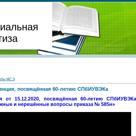
циальная
тиза
ужбы МСЭ
енция, посвящённая 60-летию СПбИУВЭКа
 от 15.12.2020, посвящённая 60-летию СПбИУВЭК
ожные и нерешённые вопросы приказа № 585н»