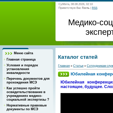
Суббота, 08.08.2026, 02:10
Приветствую Вас
Гость
|
RSS
Медико-со
экспер
Меню сайта
Каталог статей
Главная страница
Условия и порядок
Главная
»
Статьи
»
Сотрудникам сл
установления
инвалидности
Юбилейная конфер
Перечень документов для
Юбилейная конференция
прохождения МСЭ
настоящее, будущее. Сл
Как успешно пройти
освидетельствование в
учреждениях медико-
социальной экспертизы ?
Нормативные правовые
документы по МСЭ