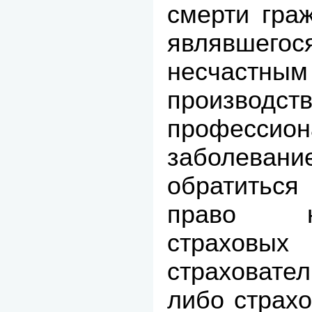
смерти гра
являвшего
несчастн
произв
профессио
заболев
обратитьс
право н
страховы
страховател
либо страх