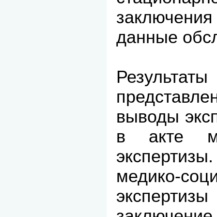
заключени
данные обсл
Результат
представле
выводы экс
в акте ме
экспертизы
медико-соц
эксперт
заключен