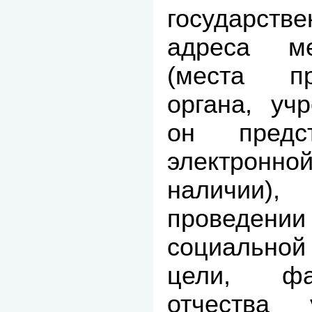
государст
адреса ме
(места п
органа, уч
он предст
электрон
наличии
проведе
социальной
цели, фа
отчества 