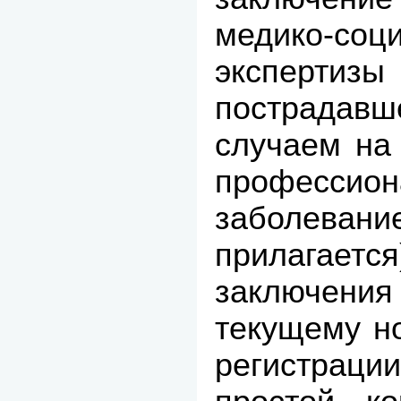
медико-соц
экспертизы
пострадавш
случаем на
профессио
заболева
прилага
заключени
текущему н
регистрац