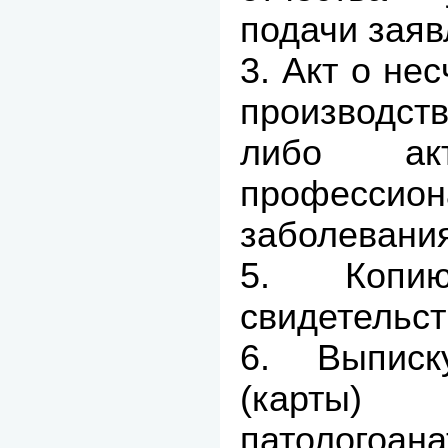
подачи заяв
3. Акт о не
производст
либо а
профессион
заболевани
5. Копию
свидетельст
6. Выписк
(карты)
патологоана