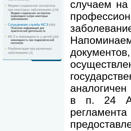
случаем на
Медико-социальная экспертиза
при некоторых заболеваниях
[170]
профессио
Медико-социальная экспертиза
(инвалидность)при некоторых
заболеваниях
заболевани
Сотрудникам службы МСЭ
[560]
Полезная информация для
практической деятельности
Напоминае
МСЭ и инвалидность у детей
[194]
инвалидность при педиатрической
патологии
документов
Реабилитация при различных
заболеваниях
[5]
осуществл
государс
аналогичен
в п. 24 Ад
регла
предоставл