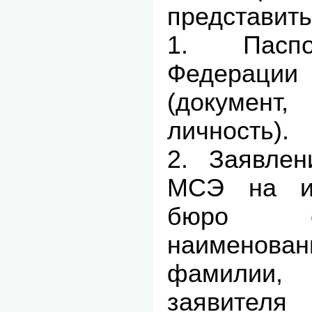
представить
1. Паспо
Федерац
(документ,
личность).
2. Заявлен
МСЭ на им
бюро с
наимено
фамилии, 
заявител