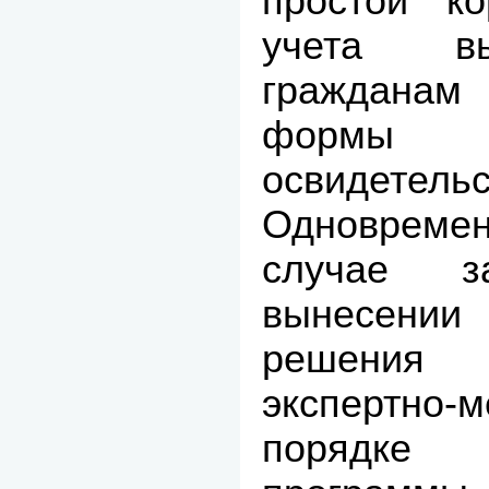
простой ко
учета вы
граждана
формы о
освидетельс
Одновремен
случае з
вынесени
решения
экспертно-м
порядке