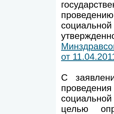
государств
проведе
социальн
утвержд
Минздравсо
от 11.04.20
С заявлен
проведе
социально
целью опр