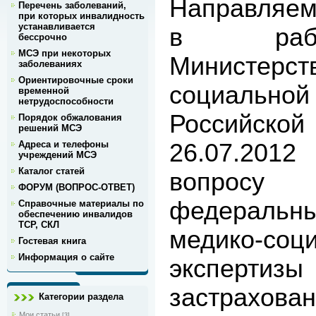
Направляем
Перечень заболеваний,
при которых инвалидность
устанавливается
в рабо
бессрочно
МСЭ при некоторых
Министер
заболеваниях
Ориентировочные сроки
социал
временной
нетрудоспособности
Российско
Порядок обжалования
решений МСЭ
26.07.2012
Адреса и телефоны
учреждений МСЭ
Каталог статей
вопросу
ФОРУМ (ВОПРОС-ОТВЕТ)
федеральны
Справочные материалы по
обеспечению инвалидов
ТСР, СКЛ
медико-соц
Гостевая книга
Информация о сайте
экспертизы
застрахован
Категории раздела
Мои статьи
[3]