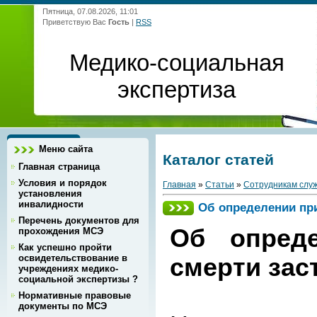
Пятница, 07.08.2026, 11:01
Приветствую Вас
Гость
|
RSS
Медико-социальная
экспертиза
Меню сайта
Каталог статей
Главная страница
Условия и порядок
Главная
»
Статьи
»
Сотрудникам сл
установления
инвалидности
Об определении пр
Перечень документов для
Об опред
прохождения МСЭ
Как успешно пройти
освидетельствование в
смерти зас
учреждениях медико-
социальной экспертизы ?
Нормативные правовые
документы по МСЭ