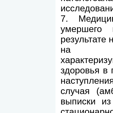
исследован
7. Медици
умершего 
результате 
на про
характериз
здоровья в 
наступле
случая (ам
выписки из
стационар