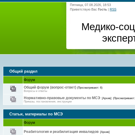
Пятница, 07.08.2026, 18:53
Приветствую Вас
Гость
|
RSS
Медико-со
экспер
Общий раздел
Форум
Общий форум (вопрос-ответ)
(Просматривают: 6)
Вопросы и ответы
Нормативно-правовые документы по МСЭ
[Архив]
(Просматривают:
Приказы, постановления, инструкции
Статьи, материалы по МСЭ
Форум
Реабитология и реабилитация инвалидов
[Архив]