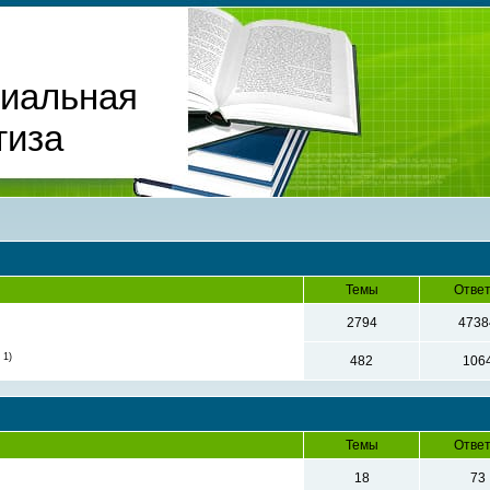
циальная
тиза
Темы
Отве
2794
4738
 1)
482
106
Темы
Отве
18
73