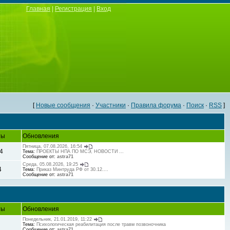
Главная
|
Регистрация
|
Вход
[
Новые сообщения
·
Участники
·
Правила форума
·
Поиск
·
RSS
]
ты
Обновления
Пятница, 07.08.2026, 16:54
4
Тема:
ПРОЕКТЫ НПА ПО МСЭ, НОВОСТИ ...
Сообщение от:
astra71
Среда, 05.08.2026, 19:25
4
Тема:
Приказ Минтруда РФ от 30.12....
Сообщение от:
astra71
ты
Обновления
Понедельник, 21.01.2019, 11:22
Тема:
Психологическая реабилитация после травм позвоночника
Сообщение от:
astra71