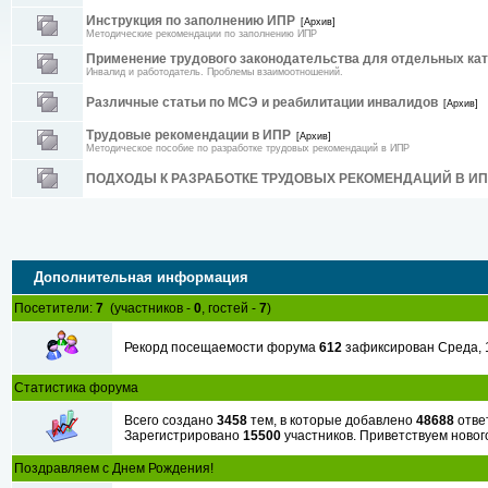
Инструкция по заполнению ИПР
[Архив]
Методические рекомендации по заполнению ИПР
Применение трудового законодательства для отдельных кат
Инвалид и работодатель. Проблемы взаимоотношений.
Различные статьи по МСЭ и реабилитации инвалидов
[Архив]
Трудовые рекомендации в ИПР
[Архив]
Методическое пособие по разработке трудовых рекомендаций в ИПР
ПОДХОДЫ К РАЗРАБОТКЕ ТРУДОВЫХ РЕКОМЕНДАЦИЙ В И
Дополнительная информация
Посетители:
7
(участников -
0
, гостей -
7
)
Рекорд посещаемости форума
612
зафиксирован Среда, 1
Статистика форума
Всего создано
3458
тем, в которые добавлено
48688
отве
Зарегистрировано
15500
участников. Приветствуем новог
Поздравляем с Днем Рождения!