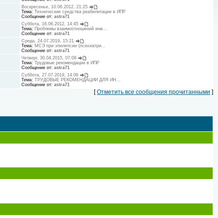
Воскресенье, 10.06.2012, 21:25
Тема:
Технические средства реабилитации в ИПР
Сообщение от:
astra71
Суббота, 16.06.2012, 14:45
Тема:
Проблемы взаимоотношений инв...
Сообщение от:
astra71
Среда, 24.07.2019, 15:21
Тема:
МСЭ при эпилепсии (психиатри...
Сообщение от:
astra71
Четверг, 30.04.2015, 07:09
Тема:
Трудовые рекомендации в ИПР
Сообщение от:
astra71
Суббота, 27.07.2019, 14:06
Тема:
ТРУДОВЫЕ РЕКОМЕНДАЦИИ ДЛЯ ИН...
Сообщение от:
astra71
[
Отметить все сообщения прочитанными
]