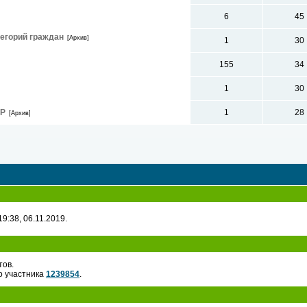
6
45
егорий граждан
[Архив]
1
30
155
34
1
30
ПР
1
28
[Архив]
9:38, 06.11.2019.
тов.
о участника
1239854
.