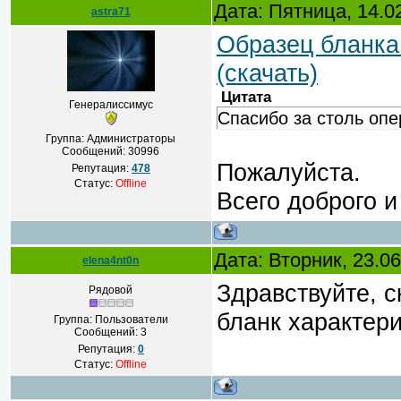
Дата: Пятница, 14.0
astra71
Образец бланка
(скачать)
Цитата
Генералиссимус
Спасибо за столь опе
Группа: Администраторы
Сообщений:
30996
Пожалуйста.
Репутация:
478
Статус:
Offline
Всего доброго и
Дата: Вторник, 23.0
elena4nt0n
Здравствуйте, 
Рядовой
бланк характер
Группа: Пользователи
Сообщений:
3
Репутация:
0
Статус:
Offline