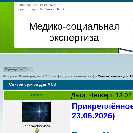
Понедельник, 10.08.2026, 11:21
Приветствую Вас
Гость
|
RSS
Медико-социальная
экспертиза
1
Страница
1
из
1
Форум
»
Общий раздел
»
Общий форум (вопрос-ответ)
»
Список врачей для 
Список врачей для МСЭ
Дата: Четверг, 13.0
astra71
Прикреплённое
23.06.2026)
Генералиссимус