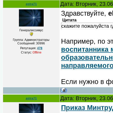
Дата: Вторник, 23.0
astra71
Здравствуйте,
e
Цитата
скажите пожалуйста 
Генералиссимус
Например, по эт
Группа: Администраторы
Сообщений:
30996
воспитанника 
Репутация:
478
Статус:
Offline
образовательн
направляемого
Если нужно в ф
Дата: Вторник, 23.0
astra71
Приказ Минтру