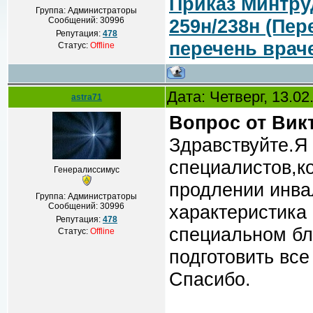
Приказ Минтру
Группа: Администраторы
Сообщений:
30996
259н/238н (Пе
Репутация:
478
перечень врач
Статус:
Offline
Дата: Четверг, 13.0
astra71
Вопрос от Вик
Здравствуйте.Я
специалистов,ко
Генералиссимус
продлении инва
Группа: Администраторы
Сообщений:
30996
характеристика
Репутация:
478
специальном бла
Статус:
Offline
подготовить все
Спасибо.