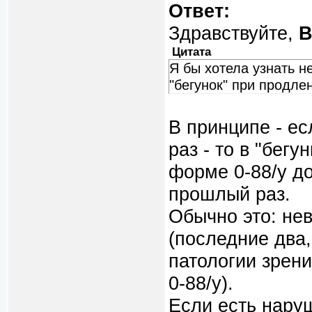
Ответ:
Здравствуйте,
В
Цитата
Я бы хотела узнать н
"бегунок" при продле
В принципе - е
раз - то в "бег
форме 0-88/у до
прошлый раз.
Обычно это: нев
(последние два,
патологии зрени
0-88/у).
Если есть наруш