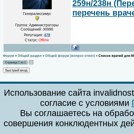
259н/238н (Пе
перечень врач
Генералиссимус
Группа: Администраторы
Сообщений:
30996
Репутация:
478
Статус:
Offline
Форум
»
Общий раздел
»
Общий форум (вопрос-ответ)
»
Список врачей для 
1
Страница
1
из
1
Использование сайта invalidnos
согласие с условиями
Вы соглашаетесь на обрабо
совершения конклюдентных дей