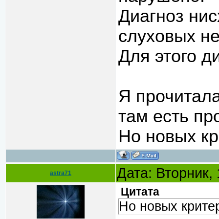
Диагноз ни
слуховых не
Для этого д
Я прочитала
там есть про
Но новых кр
Дата: Вторник,
astra71
Цитата
Но новых критер