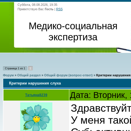
Суббота, 08.08.2026, 19:35
Приветствую Вас
Гость
|
RSS
Медико-социальная
экспертиза
1
Страница
1
из
1
Форум
»
Общий раздел
»
Общий форум (вопрос-ответ)
»
Критерии нарушения
Критерии нарушения слуха
Дата: Вторник,
Татьяна8239
Здравствуйт
У меня тако