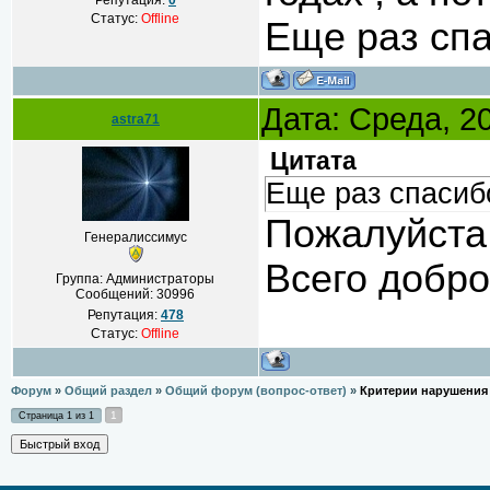
Репутация:
0
Статус:
Offline
Еще раз спа
Дата: Среда, 2
astra71
Цитата
Еще раз спасиб
Пожалуйста
Генералиссимус
Всего добро
Группа: Администраторы
Сообщений:
30996
Репутация:
478
Статус:
Offline
Форум
»
Общий раздел
»
Общий форум (вопрос-ответ)
»
Критерии нарушения
1
Страница
1
из
1