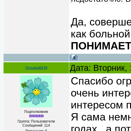
Да, соверше
как больно
ПОНИМАЕТ 
Дата: Вторник,
Татьяна8239
Спасибо огр
очень интер
интересом 
Подполковник
Я сама немн
Группа: Пользователи
годах , а п
Сообщений:
114