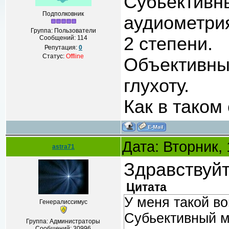
Субьективн
Подполковник
аудиометрия
Группа: Пользователи
2 степени.
Сообщений:
114
Репутация:
0
Статус:
Offline
Объективны
глухоту.
Как в таком
Дата: Вторник,
astra71
Здравствуй
Цитата
У меня такой во
Генералиссимус
Субьективный м
Группа: Администраторы
Сообщений:
30996