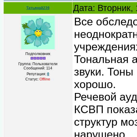
Дата: Вторник,
Татьяна8239
Все обслед
неоднократн
учреждения
Подполковник
Тональная 
Группа: Пользователи
звуки. Тоны
Сообщений:
114
Репутация:
0
Статус:
Offline
хорошо.
Речевой ау
КСВП показ
структур мо
нарушено.