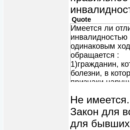
инвалидности
Quote
Имеется ли отл
инвалидностью 
одинаковым ходо
обращается :
1)гражданин, ко
болезни, в кот
признаки наруш
исследований.
Не имеется.
2)гражданин(во
уже готовое Э
Закон для в
Военно-Врачеб
для бывших
Свидетельством