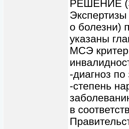
РЕШЕНИЕ (З
Экспертизы
о болезни) 
указаны гл
МСЭ критер
инвалиднос
-диагноз по
-степень н
заболеванию
в соответст
Правительс