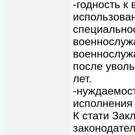
-годность к
использова
специальнос
военнослу
военнослуж
после уволь
лет.
-нуждаемост
исполнения
К стати Зак
законодател