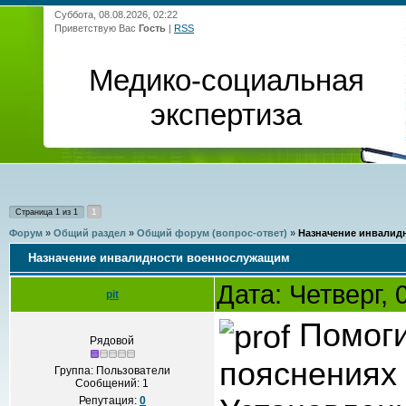
Суббота, 08.08.2026, 02:22
Приветствую Вас
Гость
|
RSS
Медико-социальная
экспертиза
1
Страница
1
из
1
Форум
»
Общий раздел
»
Общий форум (вопрос-ответ)
»
Назначение инвалид
Назначение инвалидности военнослужащим
Дата: Четверг,
pit
Помоги
Рядовой
пояснениях
Группа: Пользователи
Сообщений:
1
Репутация:
0