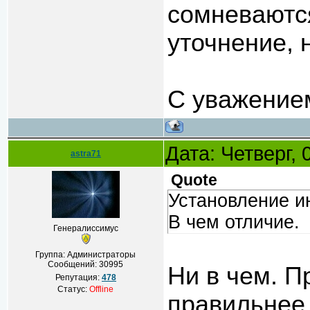
сомневаются
уточнение, 
С уважение
Дата: Четверг,
astra71
Quote
Установление и
В чем отличие.
Генералиссимус
Группа: Администраторы
Сообщений:
30995
Ни в чем. П
Репутация:
478
Статус:
Offline
правильнее 