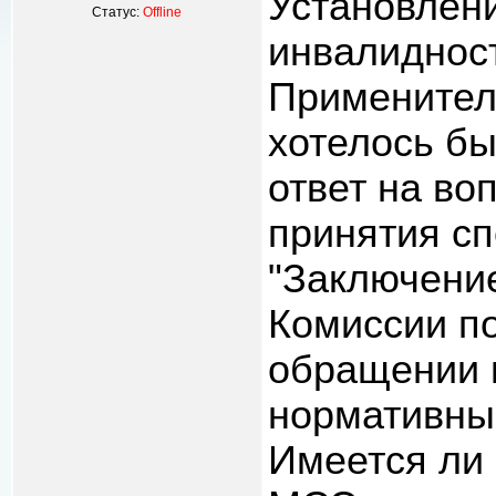
Установлен
Статус:
Offline
инвалидност
Применител
хотелось б
ответ на во
принятия с
"Заключени
Комиссии п
обращении в
нормативны
Имеется ли 