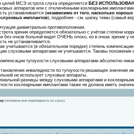
я целей МСЭ острота слуха определяется
БЕЗ ИСПОЛЬЗОВАНИЯ
луховых аппаратов или с отключёнными кохлеарными имплантами,
сть устанавливается (
независимо от того, насколько хорош
 слуховых имплантов
), подробнее - см. шапку темы (самый вер
ситуация диаметрально противоположная.
трота зрения определяется обязательно с учётом степени корр
и без очков больной видит ОЧЕНЬ плохо, но в очках зрение у не
сть не устанавливается.
учае учитывается (в обязательном порядке) степень компенсаци
ции слуховыми аппаратами не учитывается. Таковы положения 
омпенсации тугоухости слуховыми аппаратами абсолютно никак
становления инвалидности по тугоухости решающее значение
больной не использует слуховые аппараты.
пиальной разницы между слуховыми аппаратами и кохлеарными и
ухости кохлеарными имплантами также не должна иметь значени
ху
(положена мне инвалидность по слуху)