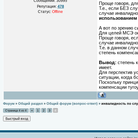
Сообщений:
30995
Проще говоря, дл
Репутация:
478
Т.е., если БЕЗ с
Статус:
Offline
случае инвалидно
использованием
А вот по зрению 
Для целей МСЭ ос
Проще говоря, есл
случае инвалидно
Т.е. в данном сл
степень компенса
Вывод:
степень к
имеет.
Для перспектив у
ситуации, когда 
Поскольку принци
компенсации туго
Форум
»
Общий раздел
»
Общий форум (вопрос-ответ)
»
инвалидность по слу
«
1
2
3
4
Страница
4
из
4