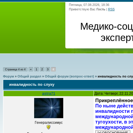
Пятница, 07.08.2026, 18:36
Приветствую Вас
Гость
|
RSS
Медико-со
экспер
«
1
2
3
4
Страница
4
из
4
Форум
»
Общий раздел
»
Общий форум (вопрос-ответ)
»
инвалидность по слу
инвалидность по слуху
astra71
Дата: Четверг, 22.11.
Прикреплённое 
По ныне дейс
инвалидности по
международно
тугоухости, в 
Генералиссимус
международной