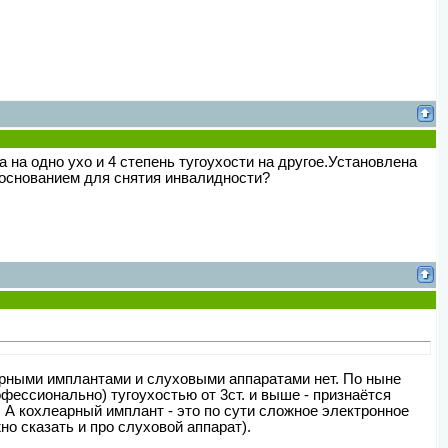
 на одно ухо и 4 степень тугоухости на другое.Установлена
 основанием для снятия инвалидности?
еарными имплантами и слуховыми аппаратами нет. По ныне
ессионально) тугоухостью от 3ст. и выше - признаётся
 А кохлеарный имплант - это по сути сложное электронное
о сказать и про слуховой аппарат).