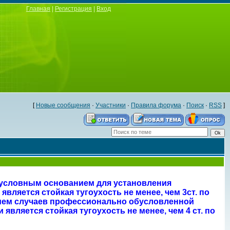
Главная
|
Регистрация
|
Вход
[
Новые сообщения
·
Участники
·
Правила форума
·
Поиск
·
RSS
]
условным основанием для установления
является стойкая тугоухость не менее, чем 3ст. по
ием случаев профессионально обусловленной
является стойкая тугоухость не менее, чем 4 ст. по