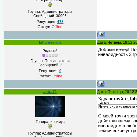
Генералиссимус
Группа: Администраторы
Сообщений:
30995
Репутация:
478
Статус:
Offline
fahurovalidia
Дата: Четверг, 19.12.
Добрый вечер! Пос
Рядовой
инвалидность 3 г
Группа: Пользователи
Сообщений:
3
Репутация:
0
Статус:
Offline
astra71
Дата: Пятница, 20.12.
Здравствуйте,
fah
Цитата
Является ли установка 
С моей точки зрен
действующему зак
Генералиссимус
инвалидом в любо
техническое устро
Группа: Администраторы