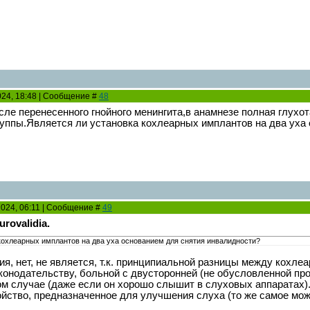
2024, 18:48 | Сообщение #
48
ле перенесенного гнойного менингита,в анамнезе полная глухота
руппы.Является ли установка кохлеарных имплантов на два уха
2024, 06:11 | Сообщение #
49
urovalidia.
кохлеарных имплантов на два уха основанием для снятия инвалидности?
ия, нет, не является, т.к. принципиальной разницы между кохл
онодательству, больной с двусторонней (не обусловленной проф
м случае (даже если он хорошо слышит в слуховых аппаратах).
йство, предназначенное для улучшения слуха (то же самое можн