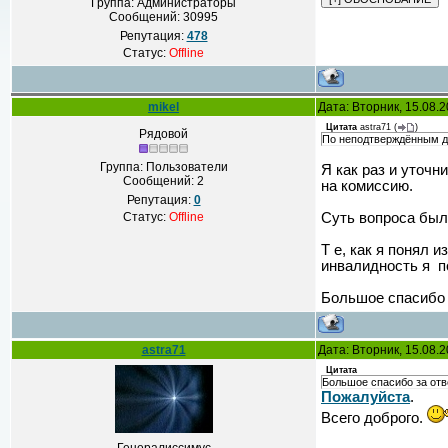
Группа: Администраторы
Сообщений:
30995
Репутация:
478
Статус:
Offline
mikel
Дата: Вторник, 15.08.
Цитата
astra71
(
)
Рядовой
По неподтверждённым д
Группа: Пользователи
Я как раз и уточн
Сообщений:
2
на комиссию.
Репутация:
0
Статус:
Offline
Суть вопроса был
Т е, как я понял 
инвалидность я п
Большое спасибо 
astra71
Дата: Вторник, 15.08.
Цитата
Большое спасибо за отв
Пожалуйста
.
Всего доброго.