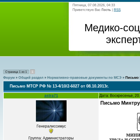
Пятница, 07.08.2026, 04:33
Приветствую Вас
Гость
|
RSS
Медико-со
экспер
1
Страница
1
из
1
Форум
»
Общий раздел
»
Нормативно-правовые документы по МСЭ
»
Письмо М
Письмо МТСР РФ № 13-4/10/2-6027 от 08.10.2013г.
astra71
Дата: Воскресенье, 20
Письмо Минтруд
Генералиссимус
Группа: Администраторы