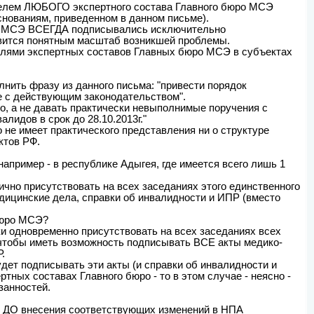
елем ЛЮБОГО экспертного состава Главного бюро МСЭ
нованиям, приведенном в данном письме).
ро МСЭ ВСЕГДА подписывались исключительно
овится понятным масштаб возникшей проблемы.
елями экспертных составов Главных бюро МСЭ в субъектах
лнить фразу из данного письма: "привести порядок
е с действующим законодательством".
о, а не давать практически невыполнимые поручения с
идов в срок до 28.10.2013г."
не имеет практического представления ни о структуре
ктов РФ.
апример - в республике Адыгея, где имеется всего лишь 1
ично присутствовать на всех заседаниях этого единственного
дицинские дела, справки об инвалидности и ИПР (вместо
бюро МСЭ?
и одновременно присутствовать на всех заседаниях всех
, чтобы иметь возможность подписывать ВСЕ акты медико-
.
дет подписывать эти акты (и справки об инвалидности и
тных составах Главного бюро - то в этом случае - неясно -
занностей.
- ДО внесения соответствующих изменений в НПА