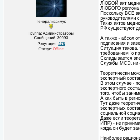
ЛЮБОЙ акт медик
ЛЮБОГО региона Р
Поскольку ВСЕ а
руководителями с
Генералиссимус
Таких актов меди
РФ существуют де
Группа: Администраторы
Сообщений:
30993
А также - абсолю
подписания и зав
Репутация:
478
Ситуация такова,
Статус:
Offline
требованием "о пр
Складывается впе
Службы МСЭ, ни о
Теоретически мож
экспертный соста
В этом случае - 
экспертного сост
того, чтобы зани
А как быть в рег
Тут даже теорети
экспертных соста
социальной социал
Даже если теорет
ИПР) - не принима
когда он будет з
Наиболее рациона