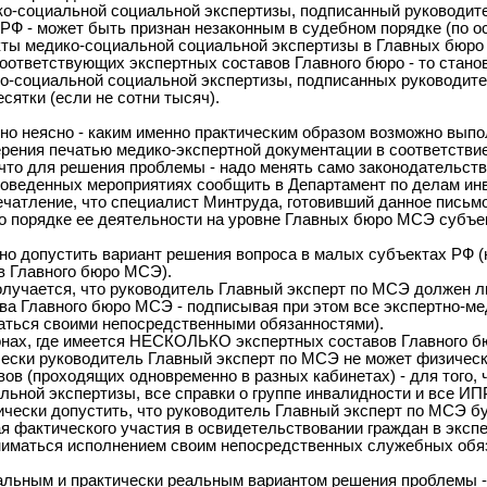
о-социальной социальной экспертизы, подписанный руководит
Ф - может быть признан незаконным в судебном порядке (по ос
кты медико-социальной социальной экспертизы в Главных бю
оответствующих экспертных составов Главного бюро - то стан
ко-социальной социальной экспертизы, подписанных руководит
сятки (если не сотни тысяч).
тно неясно - каким именно практическим образом возможно выпо
ерения печатью медико-экспертной документации в соответстви
 что для решения проблемы - надо менять само законодательств
оведенных мероприятиях сообщить в Департамент по делам инвал
чатление, что специалист Минтруда, готовивший данное письмо 
 порядке ее деятельности на уровне Главных бюро МСЭ субъе
но допустить вариант решения вопроса в малых субъектах РФ (н
в Главного бюро МСЭ).
получается, что руководитель Главный эксперт по МСЭ должен л
ава Главного бюро МСЭ - подписывая при этом все экспертно-ме
маться своими непосредственными обязанностями).
ионах, где имеется НЕСКОЛЬКО экспертных составов Главного 
чески руководитель Главный эксперт по МСЭ не может физическ
вов (проходящих одновременно в разных кабинетах) - для того
ьной экспертизы, все справки о группе инвалидности и все ИПР
ически допустить, что руководитель Главный эксперт по МСЭ бу
я фактического участия в освидетельствовании граждан в экспер
аниматься исполнением своим непосредственных служебных обя
льным и практически реальным вариантом решения проблемы 