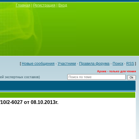
Главная
|
Регистрация
|
Вход
[
Новые сообщения
·
Участники
·
Правила форума
·
Поиск
·
RSS
]
Архив - только для чтения
ей экспертных составов)
2-6027 от 08.10.2013г.