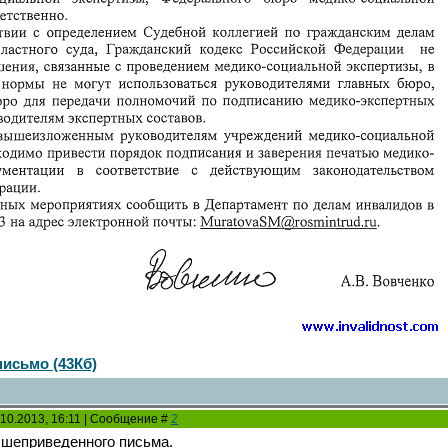
письмо (43Кб)
.10.2013, 16:11 | Сообщение #
2
шеприведенного письма.