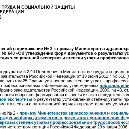
 ТРУДА И СОЦИАЛЬНОЙ ЗАЩИТЫ
ЕДЕРАЦИИ
)
н
нений в приложение № 2 к приказу Министерства здравоохр
 г. № 643 «Об утверждении форм документов о результатах
дико-социальной экспертизы степени утраты профессионал
 подпунктом 5.2.40 Положения о Министерстве труда и социаль
равительства Российской Федерации от 19 июня 2012 г. № 610 
также пунктом 25 Правил установления степени утраты професси
и профессиональных заболеваний, утвержденных
постановлени
рание законодательства Российской Федерации, 2000, № 43, ст. 
рования вопросов формирования выписки из акта освидетельств
ной экспертизы
о результатах установления степени утраты п
умента в связи с оптимизацией порядка предоставления услуги
ние № 2 к
приказу Министерства здравоохранения и социаль
верждении форм документов о результатах установления 
ертизы степени утраты профессиональной трудоспособност
 Министерством юстиции Российской Федерации 20 января 2006 