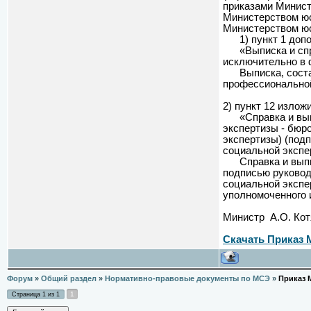
приказами Минист
Министерством юст
Министерством юс
1) пункт 1 допо
«Выписка и справ
исключительно в 
Выписка, составл
профессиональной
2) пункт 12 изло
«Справка и выпи
экспертизы - бюр
экспертизы) (под
социальной экспе
Справка и выпис
подписью руковод
социальной экспе
уполномоченного 
Министр А.О. Кот
Скачать Приказ М
Форум
»
Общий раздел
»
Нормативно-правовые документы по МСЭ
»
Приказ М
1
Страница
1
из
1