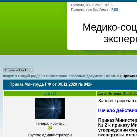
Суббота, 08.08.2026, 16:16
Приветствую Вас
Гость
|
RSS
Медико-со
экспер
1
Страница
1
из
1
Форум
»
Общий раздел
»
Нормативно-правовые документы по МСЭ
»
Приказ М
Приказ Минтруда РФ от 30.11.2020 № 842н
astra71
Дата: Четверг, 31.12.
Зарегистрирован 
Начало действия 
Приказ Министер
Генералиссимус
№ 2 к приказу М
утверждении фо
экспертизы степ
Группа: Администраторы