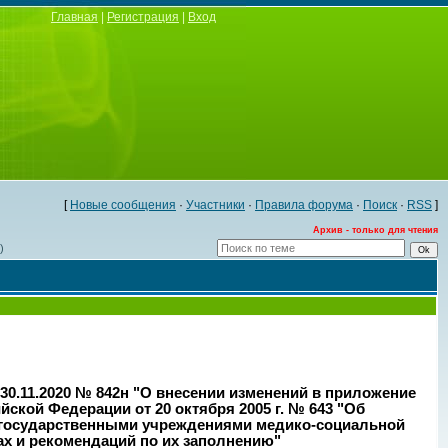
Главная
|
Регистрация
|
Вход
[
Новые сообщения
·
Участники
·
Правила форума
·
Поиск
·
RSS
]
Архив - только для чтения
)
30.11.2020 № 842н "О внесении изменений в приложение
ской Федерации от 20 октября 2005 г. № 643 "Об
 государственными учреждениями медико-социальной
ах и рекомендаций по их заполнению"