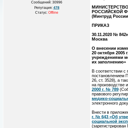
Сообщений:
30996
МИНИСТЕРСТВО
Репутация:
478
РОССИЙСКОЙ Ф
Статус:
Offline
(Минтруд России
ПРИКАЗ
30.11.2020 № 842
Москва
О внесении изме
20 октября 2005
учреждениями ме
их заполнению»
В соответствии с
постановлением П
26, ст. 3528), а 
на производстве 
2000 г. № 789
(Соб
правового регули
медико-социаль
электронного док
Внести в приложе
г. № 643 «Об ут
социальной эксп
(зарегистрирован