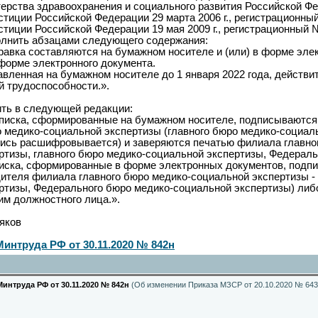
ерства здравоохранения и социального развития Российской Фед
иции Российской Федерации 29 марта 2006 г., регистрационный 
тиции Российской Федерации 19 мая 2009 г., регистрационный 
лнить абзацами следующего содержания:
ка составляются на бумажном носителе и (или) в форме электр
форме электронного документа.
енная на бумажном носителе до 1 января 2022 года, действит
 трудоспособности.».
жить в следующей редакции:
ска, сформированные на бумажном носителе, подписываются 
о медико-социальной экспертизы (главного бюро медико-социа
пись расшифровывается) и заверяются печатью филиала главно
ртизы, главного бюро медико-социальной экспертизы, Федераль
ка, сформированные в форме электронных документов, подпи
ителя филиала главного бюро медико-социальной экспертизы - 
ртизы, Федерального бюро медико-социальной экспертизы) ли
им должностного лица.».
яков
интруда РФ от 30.11.2020 № 842н
интруда РФ от 30.11.2020 № 842н
(Об изменении Приказа МЗСР от 20.10.2020 № 643