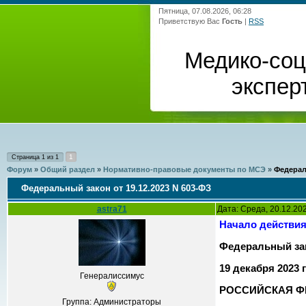
Пятница, 07.08.2026, 06:28
Приветствую Вас
Гость
|
RSS
Медико-со
экспер
1
Страница
1
из
1
Форум
»
Общий раздел
»
Нормативно-правовые документы по МСЭ
»
Федерал
Федеральный закон от 19.12.2023 N 603-ФЗ
astra71
Дата: Среда, 20.12.20
Начало действия 
Федеральный зак
19 декабря 2023 
Генералиссимус
РОССИЙСКАЯ Ф
Группа: Администраторы