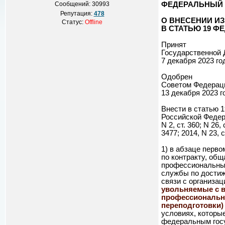
Сообщений:
30993
ФЕДЕРАЛЬНЫЙ 
Репутация:
478
О ВНЕСЕНИИ И
Статус:
Offline
В СТАТЬЮ 19 Ф
Принят
Государственной
7 декабря 2023 го
Одобрен
Советом Федерац
13 декабря 2023 г
Внести в статью 
Российской Федераци
N 2, ст. 360; N 26, 
3477; 2014, N 23, 
1) в абзаце перв
по контракту, об
профессиональных
службы по достиж
связи с организа
увольняемые с 
профессиональн
переподготовки)
условиях, которы
федеральным госу