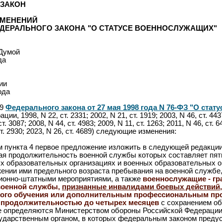
ЗАКОН
ЗМЕНЕНИЙ
ЕДЕРАЛЬНОГО ЗАКОНА "О СТАТУСЕ ВОЕННОСЛУЖАЩИХ"
 Думой
да
ии
ода
19
Федерального закона от 27 мая 1998 года N 76-ФЗ "О ста
и, 1998, N 22, ст. 2331; 2002, N 21, ст. 1919; 2003, N 46, ст. 4437;
ст. 3087; 2008, N 44, ст. 4983; 2009, N 11, ст. 1263; 2011, N 46, ст. 6
ст. 2930; 2023, N 26, ст. 4689) следующие изменения:
ом пункта 4 первое предложение изложить в следующей редакци
щая продолжительность военной службы которых составляет пять
 образовательных организациях и военных образовательных ор
ении ими предельного возраста пребывания на военной службе,
ционно-штатными мероприятиями, а также
военнослужащие - гр
военной службы,
признанные инвалидами боевых действий
ого обучения или дополнительным профессиональным пр
 продолжительностью до четырех месяцев
с сохранением об
е определяются Министерством обороны Российской Федерации
дарственным органом, в которых федеральным законом предус