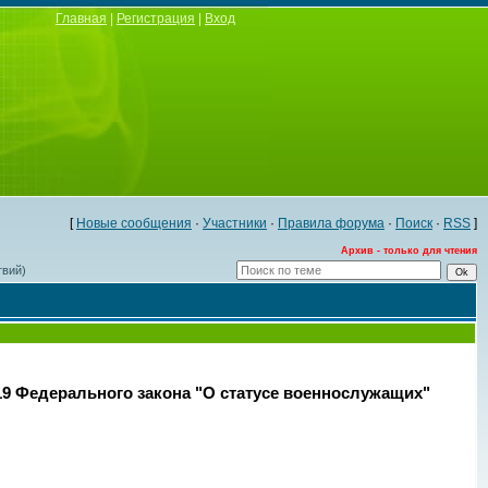
Главная
|
Регистрация
|
Вход
[
Новые сообщения
·
Участники
·
Правила форума
·
Поиск
·
RSS
]
Архив - только для чтения
твий)
 19 Федерального закона "О статусе военнослужащих"