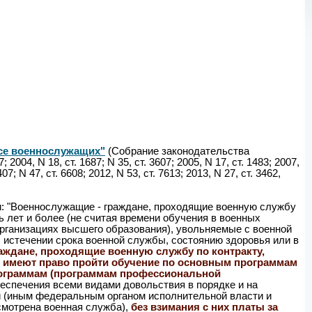
тусе военнослужащих"
(Собрание законодательства
 2004, N 18, ст. 1687; N 35, ст. 3607; 2005, N 17, ст. 1483; 2007,
407; N 47, ст. 6608; 2012, N 53, ст. 7613; 2013, N 27, ст. 3462,
и: "Военнослужащие - граждане, проходящие военную службу
 лет и более (не считая времени обучения в военных
ганизациях высшего образования), увольняемые с военной
 истечении срока военной службы, состоянию здоровья или в
аждане, проходящие военную службу по контракту,
, имеют право пройти обучение по основным программам
ограммам (программам профессиональной
еспечения всеми видами довольствия в порядке и на
 (иным федеральным органом исполнительной власти и
мотрена военная служба),
без взимания с них платы за