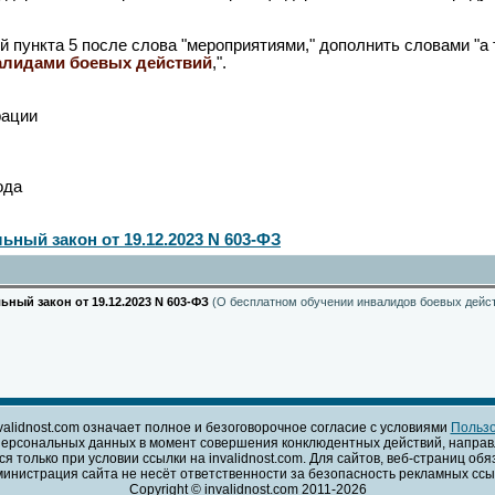
ый пункта 5 после слова "мероприятиями," дополнить словами "
алидами боевых действий
,".
рации
ода
ный закон от 19.12.2023 N 603-ФЗ
ьный закон от 19.12.2023 N 603-ФЗ
(О бесплатном обучении инвалидов боевых дейс
validnost.com означает полное и безоговорочное согласие с условиями
Пользо
персональных данных в момент совершения конклюдентных действий, направ
только при условии ссылки на invalidnost.com. Для сайтов, веб-страниц об
нистрация сайта не несёт ответственности за безопасность рекламных ссыл
Copyright © invalidnost.com 2011-2026