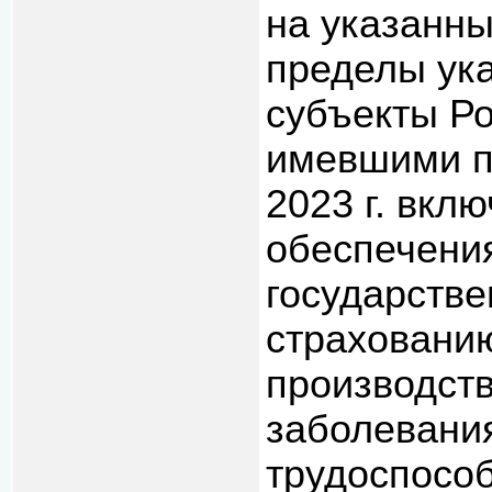
на указанны
пределы ука
субъекты Р
имевшими п
2023 г. вкл
обеспечени
государств
страхованию
производст
заболевания
трудоспособ