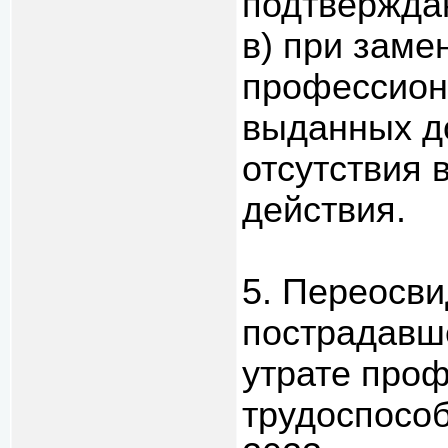
подтвержда
в) при заме
профессион
выданных до 
отсутствия 
действия.
5. Переосв
пострадавш
утрате про
трудоспособ