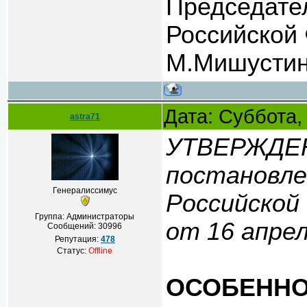
Председате
Российской
М.Мишусти
Дата: Суббота,
astra71
УТВЕРЖДЕ
постановл
Генералиссимус
Российской
Группа: Администраторы
от 16 апрел
Сообщений:
30996
Репутация:
478
Статус:
Offline
ОСОБЕНН