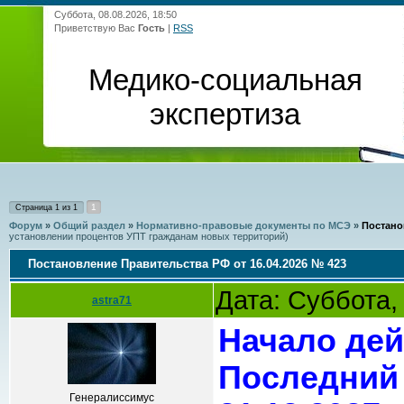
Суббота, 08.08.2026, 18:50
Приветствую Вас
Гость
|
RSS
Медико-социальная
экспертиза
1
Страница
1
из
1
Форум
»
Общий раздел
»
Нормативно-правовые документы по МСЭ
»
Постано
установлении процентов УПТ гражданам новых территорий)
Постановление Правительства РФ от 16.04.2026 № 423
Дата: Суббота,
astra71
Начало дей
Последний 
Генералиссимус