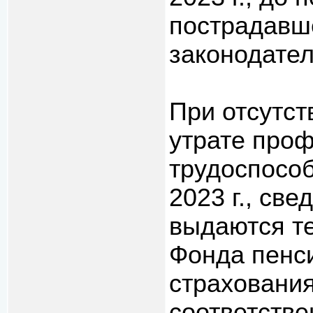
пострадавше
законодате
При отсутст
утрате про
трудоспособ
2023 г., све
выдаются т
Фонда пенси
страховани
соответстве