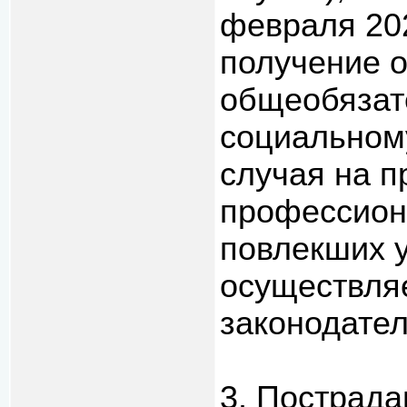
февраля 202
получение 
общеобязат
социальному
случая на п
профессион
повлекших у
осуществляе
законодате
3. Пострад