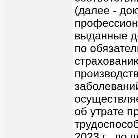
(далее - до
профессион
выданные до
по обязате
страхованию
производст
заболеваний
осуществля
об утрате 
трудоспособ
2023 г., до