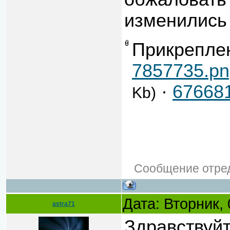
изменились 
Прикрепле
7857735.pn
·
67668
Kb)
Сообщение отре
Дата: Вторник,
astra71
Здравствуй