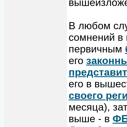
вышеизложе
В любом слу
сомнений в 
первичным
его
законн
представи
его в выше
своего рег
месяца), за
выше - в
Ф