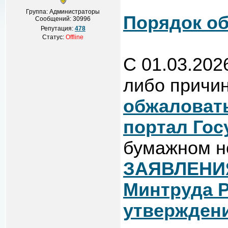
Группа: Администраторы
Порядок о
Сообщений:
30996
Репутация:
478
Статус:
Offline
С 01.03.202
либо причин
обжаловат
портал Гос
бумажном н
ЗАЯВЛЕНИ
Минтруда Р
утвержден