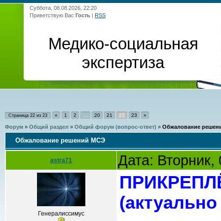
Суббота, 08.08.2026, 22:20
Приветствую Вас
Гость
|
RSS
Медико-социальная
экспертиза
«
1
2
…
20
21
22
23
»
Страница
22
из
23
Форум
»
Общий раздел
»
Общий форум (вопрос-ответ)
»
Обжалование решен
Обжалование решений МСЭ
Дата: Вторник,
astra71
ПРИКРЕПЛ
(актуально 
Генералиссимус