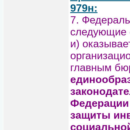
979н:
7. Федерал
следующие 
и) оказывае
организаци
главным бю
единообра
законодате
Федерации 
защиты ин
социально