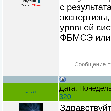
Репутация:
0
с результат
Статус:
Offline
экспертизы,
уровней си
ФБМСЭ или
Сообщение о
Дата: Понедель
astra71
320
Здравствуй