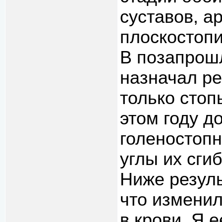
суставов, а
плоскостопи
В позапрош
назначал ре
только стоп
этом году д
голеностопн
углы их сги
Ниже резуль
что изменил
в крови. Я 