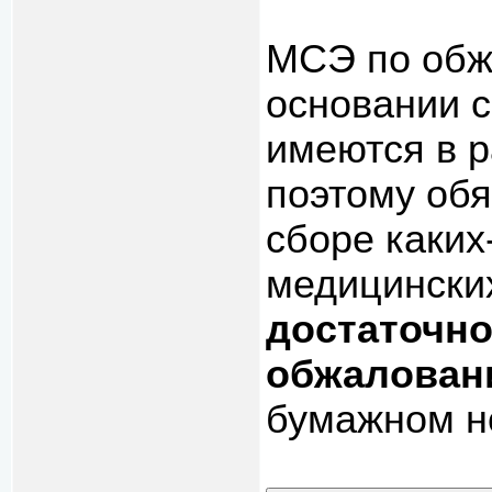
МСЭ по обж
основании 
имеются в 
поэтому обя
сборе каки
медицинских
достаточно
обжалова
бумажном н