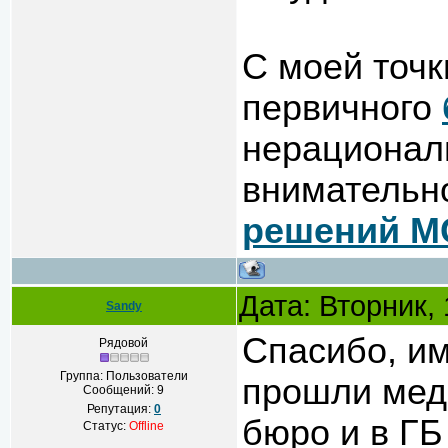
С моей точк
первичного
нерациональ
внимательн
решений М
Дата: Вторник,
Sandy
Спасибо, им
Рядовой
Группа: Пользователи
прошли мед
Сообщений:
9
Репутация:
0
бюро и в Г
Статус:
Offline