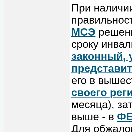
При наличии
правильнос
МСЭ
решени
сроку инвал
законный,
представи
его в выше
своего рег
месяца), за
выше - в
Ф
Для обжало