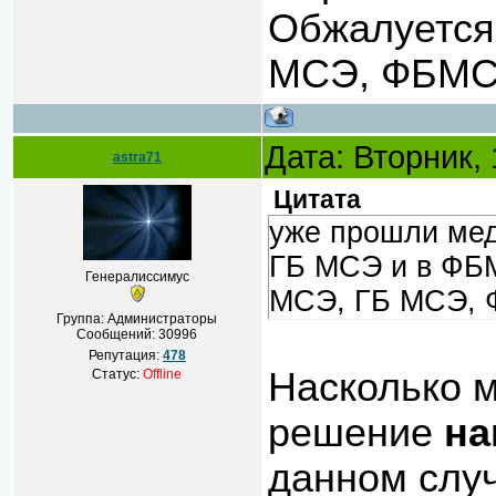
Обжалуется
МСЭ, ФБМС
Дата: Вторник,
astra71
Цитата
уже прошли мед
ГБ МСЭ и в ФБ
Генералиссимус
МСЭ, ГБ МСЭ, 
Группа: Администраторы
Сообщений:
30996
Репутация:
478
Насколько м
Статус:
Offline
решение
на
данном слу