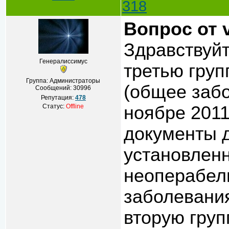
318
Вопрос от v
Здравствуй
Генералиссимус
третью груп
Группа: Администраторы
(общее забо
Сообщений:
30996
Репутация:
478
Статус:
Offline
ноябре 2011
документы 
установленн
неоперабель
заболевания
вторую груп