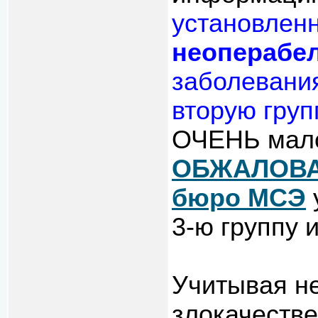
установленн
неоперабе
заболевания
вторую груп
ОЧЕНЬ мало
ОБЖАЛОВ
бюро МСЭ
3-ю группу 
Учитывая н
злокачестве