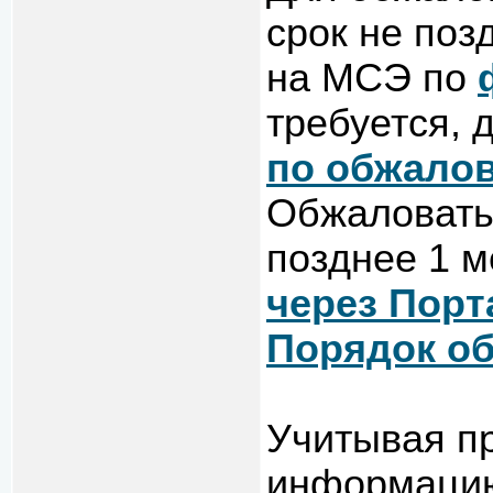
срок не поз
на МСЭ по
требуется, 
по обжало
Обжаловат
позднее 1 м
через Порт
Порядок о
Учитывая п
информацию