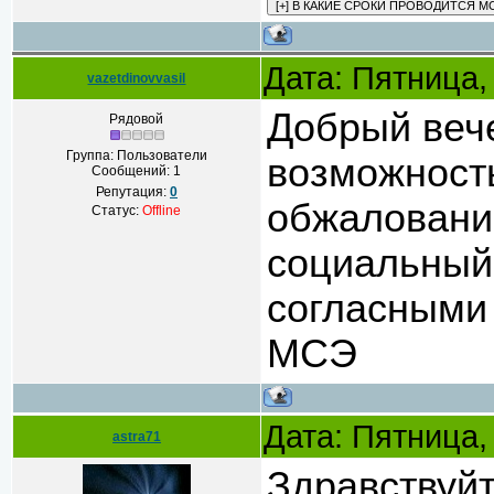
Дата: Пятница,
vazetdinovvasil
Добрый вече
Рядовой
Группа: Пользователи
возможность
Сообщений:
1
Репутация:
0
обжаловани
Статус:
Offline
социальный
согласными 
МСЭ
Дата: Пятница,
astra71
Здравствуй