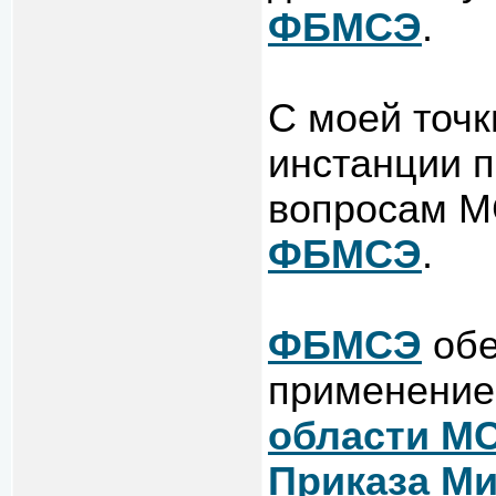
ФБМСЭ
.
С моей точк
инстанции п
вопросам М
ФБМСЭ
.
ФБМСЭ
обе
применени
области М
Приказа Ми