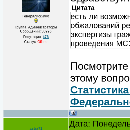
Цитата
есть ли возмож
Генералиссимус
обжалований ре
Группа: Администраторы
Сообщений:
30996
экспертизы гра
Репутация:
478
проведения МС
Статус:
Offline
Посмотрите
этому вопро
Статистика
Федеральн
Дата: Понедель
astra71