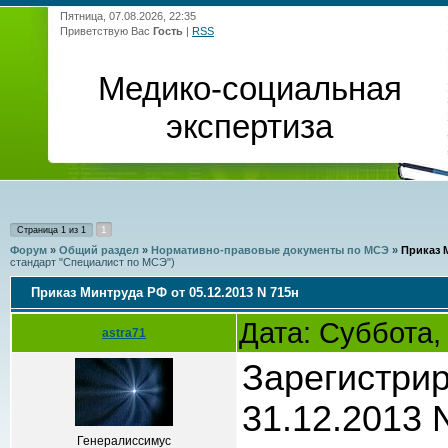
Пятница, 07.08.2026, 22:35
Приветствую Вас
Гость
|
RSS
Медико-социальная
экспертиза
1
Страница
1
из
1
Форум
»
Общий раздел
»
Нормативно-правовые документы по МСЭ
»
Приказ М
стандарт "Специалист по МСЭ")
Приказ Минтруда РФ от 05.12.2013 N 715н
Дата: Суббота,
astra71
Зарегистри
31.12.2013 
Генералиссимус