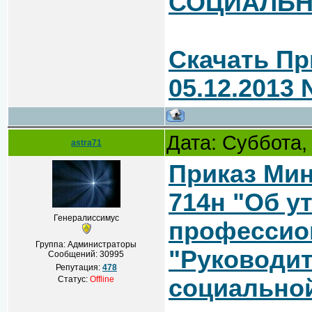
СОЦИАЛЬН
Скачать Пр
05.12.2013 
Дата: Суббота,
astra71
Приказ Мин
714н "Об у
Генералиссимус
профессио
Группа: Администраторы
"Руководит
Сообщений:
30995
Репутация:
478
Статус:
Offline
социально