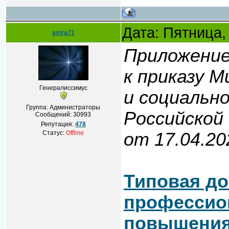
Дата: Пятница,
astra71
Приложени
к приказу 
Генералиссимус
и социальн
Группа: Администраторы
Российской
Сообщений:
30993
Репутация:
478
Статус:
Offline
от 17.04.2
Типовая д
профессио
повышения