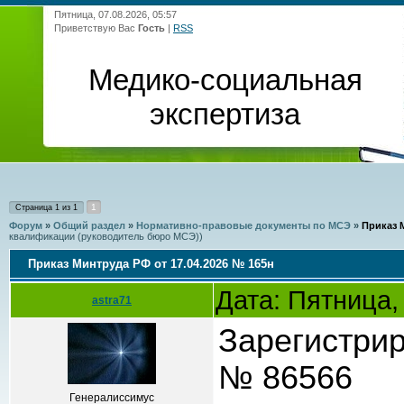
Пятница, 07.08.2026, 05:57
Приветствую Вас
Гость
|
RSS
Медико-социальная
экспертиза
1
Страница
1
из
1
Форум
»
Общий раздел
»
Нормативно-правовые документы по МСЭ
»
Приказ 
квалификации (руководитель бюро МСЭ))
Приказ Минтруда РФ от 17.04.2026 № 165н
Дата: Пятница,
astra71
Зарегистрир
№ 86566
Генералиссимус