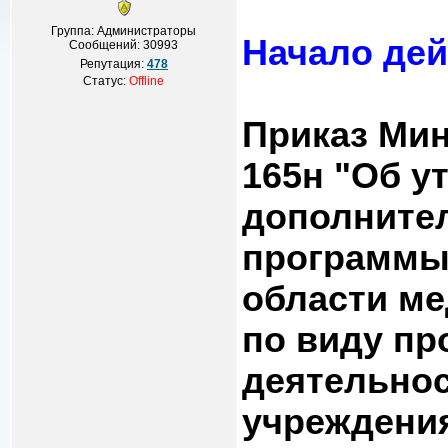
Группа: Администраторы
Начало дей
Сообщений:
30993
Репутация:
478
Статус:
Offline
Приказ Мин
165н "Об у
дополните
программы
области ме
по виду п
деятельнос
учреждени